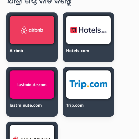
ଯାତ୍ରା ଗିଫ୍ଟ କାର୍ଡ କିଣନ୍ତୁ
Airbnb
Hotels.com
lastminute.com
Trip.com