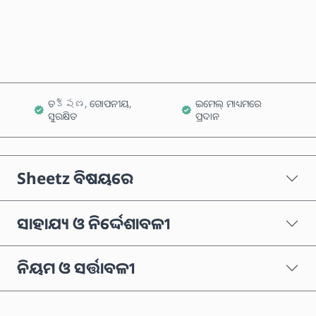
କାର୍ଟରେ ଯୋଗ କରନ୍ତୁ
ତక్షణ, ଗୋପନୀୟ,
ଇମେଲ୍ ମାଧ୍ୟମରେ
ସୁରକ୍ଷିତ
ପ୍ରଦାନ
Sheetz ବିଷୟରେ
ସାହାଯ୍ୟ ଓ ନିର୍ଦ୍ଦେଶାବଳୀ
ନିୟମ ଓ ସର୍ତ୍ତାବଳୀ