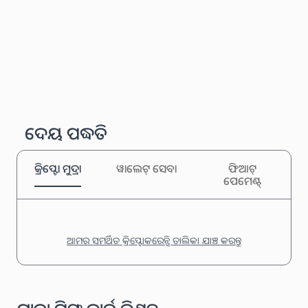
ଦେୟ ପଦ୍ଧତି
କ୍ରିପ୍ଟୋ ମୁଦ୍ରା
ୱାଲେଟ୍ ସେବା
ଫିଆଟ୍
ପେମେଣ୍ଟ୍
ଆମର ସମର୍ଥିତ କ୍ରିପ୍ଟୋକରେନ୍ସି ତାଲିକା ଯାଞ୍ଚ କରନ୍ତୁ