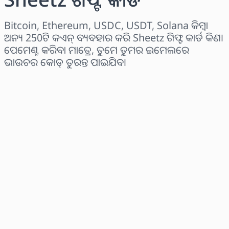
Bitcoin, Ethereum, USDC, USDT, Solana କିମ୍ବା
ଅନ୍ୟ 250ଟି କଏନ୍ ବ୍ୟବହାର କରି Sheetz ଗିଫ୍ଟ କାର୍ଡ କିଣ।
ପେମେଣ୍ଟ କରିବା ମାତ୍ରେ, ତୁମେ ତୁମର ଇମେଲରେ
ଭାଉଚର କୋଡ୍ ତୁରନ୍ତ ପାଇଯିବ।
ଅଞ୍ଚଳ ବାଛନ୍ତୁ
ପରିମାଣ ଚୟନ କରନ୍ତୁ
ଅନୁମାନିତ ମୂଲ୍ୟ
ବର୍ତ୍ତମାନ କିଣନ୍ତୁ