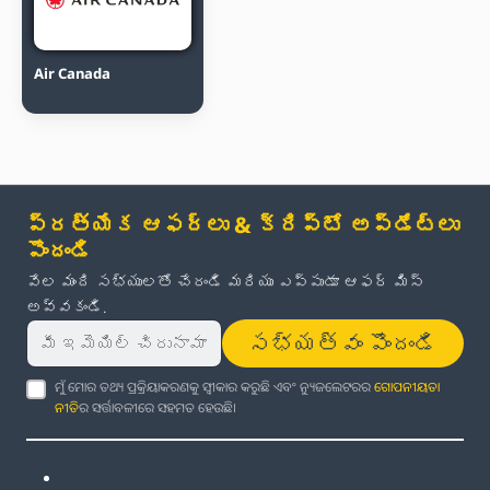
Air Canada
ప్రత్యేక ఆఫర్లు & క్రిప్టో అప్‌డేట్‌లు
పొందండి
వేల మంది సభ్యులతో చేరండి మరియు ఎప్పుడూ ఆఫర్ మిస్
అవ్వకండి.
సభ్యత్వం పొందండి
ମୁଁ ମୋର ତଥ୍ୟ ପ୍ରକ୍ରିୟାକରଣକୁ ସ୍ୱୀକାର କରୁଛି ଏବଂ ନ୍ୟୁଜଲେଟରର
ଗୋପନୀୟତା
ନୀତି
ର ସର୍ତ୍ତାବଳୀରେ ସହମତ ହେଉଛି।