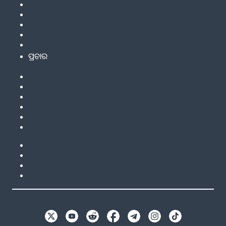
ପ୍ରଚାର