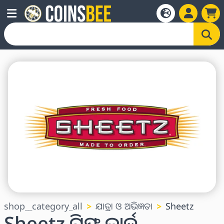
shop__category_all
ଯାତ୍ରା ଓ ଅଭିଜ୍ଞତା
Sheetz
Sheetz ଗିଫ୍ଟ କାର୍ଡ