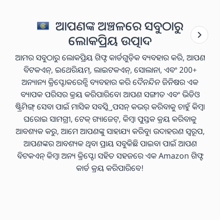
ଆପଣଙ୍କ ଅଞ୍ଚଳରେ ସବୁଠାରୁ
ଲୋକପ୍ରିୟ ଉତ୍ପାଦ
ଆମର ସବୁଠାରୁ ଲୋକପ୍ରିୟ ଗିଫ୍ଟ କାର୍ଡଗୁଡ଼ିକ ବ୍ୟବହାର କରି, ଆପଣ
ବିଟକଏନ୍, ଇଥେରିୟମ୍, ଲାଇଟକଏନ୍, ସୋଲାନା, ଏବଂ 200+
ଅନ୍ୟାନ୍ୟ କ୍ରିପ୍ଟୋକରେନ୍ସି ବ୍ୟବହାର କରି ଦୈନନ୍ଦିନ ଜିନିଷର ଏକ
ବ୍ୟାପକ ପରିସର କ୍ରୟ କରିପାରିବେ। ଆପଣ ସଙ୍ଗୀତ ଏବଂ ଭିଡିଓ
ଷ୍ଟ୍ରିମିଙ୍ଗ୍ ସେବା ପାଇଁ ମାସିକ ସବସ୍କ୍ରିପସନ୍ କଭର୍ କରିବାକୁ ଚାହୁଁ କିମ୍ବା
ଘରୋଇ ସାମଗ୍ରୀ, ଟେକ୍ ଗ୍ୟାଜେଟ୍, କିମ୍ବା ପୁସ୍ତକ କ୍ରୟ କରିବାକୁ
ଆବଶ୍ୟକ କରୁ, ଆମେ ଆପଣଙ୍କୁ ସାହାଯ୍ୟ କରିବୁ। ଉଦାହରଣ ସ୍ୱରୂପ,
ଆପଣଙ୍କର ଆବଶ୍ୟକ ଥିବା ପ୍ରାୟ ସବୁକିଛି ପାଇବା ପାଇଁ ଆପଣ
ବିଟକଏନ୍ କିମ୍ବା ଅନ୍ୟ କ୍ରିପ୍ଟୋ ସହିତ ସହଜରେ ଏକ Amazon ଗିଫ୍ଟ
କାର୍ଡ କ୍ରୟ କରିପାରିବେ!