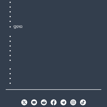
ପ୍ରଚାର