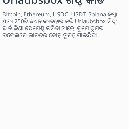
Bitcoin, Ethereum, USDC, USDT, Solana କିମ୍ବା
ଅନ୍ୟ 250ଟି କଏନ୍ ବ୍ୟବହାର କରି Urlaubsbox ଗିଫ୍ଟ
କାର୍ଡ କିଣ। ପେମେଣ୍ଟ କରିବା ମାତ୍ରେ, ତୁମେ ତୁମର
ଇମେଲରେ ଭାଉଚର କୋଡ୍ ତୁରନ୍ତ ପାଇଯିବ।
ଅଞ୍ଚଳ ବାଛନ୍ତୁ
ପରିମାଣ ଚୟନ କରନ୍ତୁ
ଅନୁମାନିତ ମୂଲ୍ୟ
ବର୍ତ୍ତମାନ କିଣନ୍ତୁ