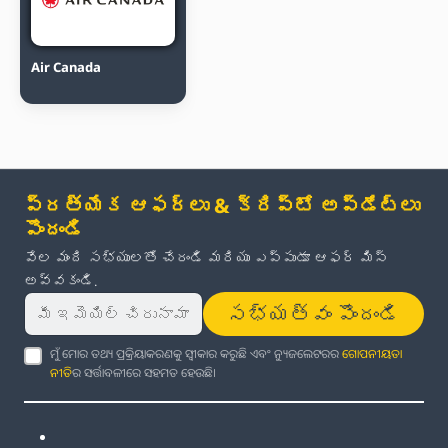
Air Canada
ప్రత్యేక ఆఫర్లు & క్రిప్టో అప్‌డేట్‌లు
పొందండి
వేల మంది సభ్యులతో చేరండి మరియు ఎప్పుడూ ఆఫర్ మిస్
అవ్వకండి.
సభ్యత్వం పొందండి
ମୁଁ ମୋର ତଥ୍ୟ ପ୍ରକ୍ରିୟାକରଣକୁ ସ୍ୱୀକାର କରୁଛି ଏବଂ ନ୍ୟୁଜଲେଟରର
ଗୋପନୀୟତା
ନୀତି
ର ସର୍ତ୍ତାବଳୀରେ ସହମତ ହେଉଛି।