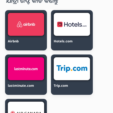
ଯାତ୍ରା ଗିଫ୍ଟ କାର୍ଡ କିଣନ୍ତୁ
Airbnb
Hotels.com
lastminute.com
Trip.com