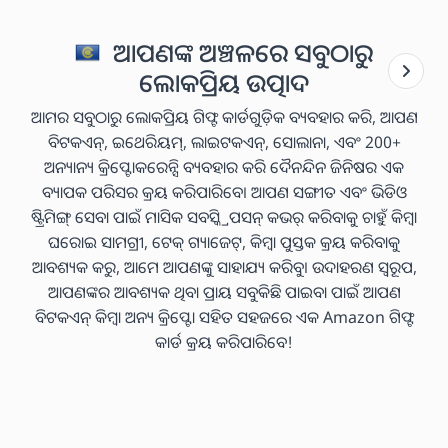
ଆପଣଙ୍କ ଅଞ୍ଚଳରେ ସବୁଠାରୁ
ଲୋକପ୍ରିୟ ଉତ୍ପାଦ
ଆମର ସବୁଠାରୁ ଲୋକପ୍ରିୟ ଗିଫ୍ଟ କାର୍ଡଗୁଡ଼ିକ ବ୍ୟବହାର କରି, ଆପଣ
ବିଟକଏନ୍, ଇଥେରିୟମ୍, ଲାଇଟକଏନ୍, ସୋଲାନା, ଏବଂ 200+
ଅନ୍ୟାନ୍ୟ କ୍ରିପ୍ଟୋକରେନ୍ସି ବ୍ୟବହାର କରି ଦୈନନ୍ଦିନ ଜିନିଷର ଏକ
ବ୍ୟାପକ ପରିସର କ୍ରୟ କରିପାରିବେ। ଆପଣ ସଙ୍ଗୀତ ଏବଂ ଭିଡିଓ
ଷ୍ଟ୍ରିମିଙ୍ଗ୍ ସେବା ପାଇଁ ମାସିକ ସବସ୍କ୍ରିପସନ୍ କଭର୍ କରିବାକୁ ଚାହୁଁ କିମ୍ବା
ଘରୋଇ ସାମଗ୍ରୀ, ଟେକ୍ ଗ୍ୟାଜେଟ୍, କିମ୍ବା ପୁସ୍ତକ କ୍ରୟ କରିବାକୁ
ଆବଶ୍ୟକ କରୁ, ଆମେ ଆପଣଙ୍କୁ ସାହାଯ୍ୟ କରିବୁ। ଉଦାହରଣ ସ୍ୱରୂପ,
ଆପଣଙ୍କର ଆବଶ୍ୟକ ଥିବା ପ୍ରାୟ ସବୁକିଛି ପାଇବା ପାଇଁ ଆପଣ
ବିଟକଏନ୍ କିମ୍ବା ଅନ୍ୟ କ୍ରିପ୍ଟୋ ସହିତ ସହଜରେ ଏକ Amazon ଗିଫ୍ଟ
କାର୍ଡ କ୍ରୟ କରିପାରିବେ!