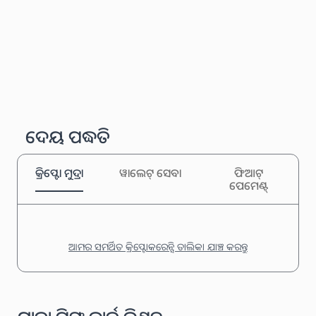
ଦେୟ ପଦ୍ଧତି
କ୍ରିପ୍ଟୋ ମୁଦ୍ରା
ୱାଲେଟ୍ ସେବା
ଫିଆଟ୍
ପେମେଣ୍ଟ୍
ଆମର ସମର୍ଥିତ କ୍ରିପ୍ଟୋକରେନ୍ସି ତାଲିକା ଯାଞ୍ଚ କରନ୍ତୁ