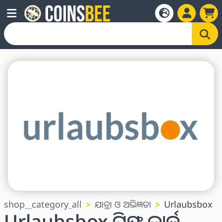
shop__category_all
ଯାତ୍ରା ଓ ଅଭିଜ୍ଞତା
Urlaubsbox
Urlaubsbox ଗିଫ୍ଟ କାର୍ଡ