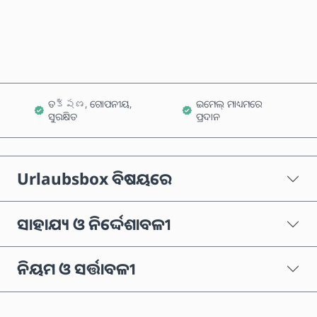
କାର୍ଟରେ ଯୋଗ କରନ୍ତୁ
ତక్షణ, ଗୋପନୀୟ,
ଇମେଲ୍ ମାଧ୍ୟମରେ
ସୁରକ୍ଷିତ
ପ୍ରଦାନ
Urlaubsbox ବିଷୟରେ
ସାହାଯ୍ୟ ଓ ନିର୍ଦ୍ଦେଶାବଳୀ
ନିୟମ ଓ ସର୍ତ୍ତାବଳୀ