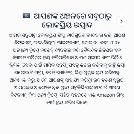
ଆପଣଙ୍କ ଅଞ୍ଚଳରେ ସବୁଠାରୁ
ଲୋକପ୍ରିୟ ଉତ୍ପାଦ
ଆମର ସବୁଠାରୁ ଲୋକପ୍ରିୟ ଗିଫ୍ଟ କାର୍ଡଗୁଡ଼ିକ ବ୍ୟବହାର କରି, ଆପଣ
ବିଟକଏନ୍, ଇଥେରିୟମ୍, ଲାଇଟକଏନ୍, ସୋଲାନା, ଏବଂ 200+
ଅନ୍ୟାନ୍ୟ କ୍ରିପ୍ଟୋକରେନ୍ସି ବ୍ୟବହାର କରି ଦୈନନ୍ଦିନ ଜିନିଷର ଏକ
ବ୍ୟାପକ ପରିସର କ୍ରୟ କରିପାରିବେ। ଆପଣ ସଙ୍ଗୀତ ଏବଂ ଭିଡିଓ
ଷ୍ଟ୍ରିମିଙ୍ଗ୍ ସେବା ପାଇଁ ମାସିକ ସବସ୍କ୍ରିପସନ୍ କଭର୍ କରିବାକୁ ଚାହୁଁ କିମ୍ବା
ଘରୋଇ ସାମଗ୍ରୀ, ଟେକ୍ ଗ୍ୟାଜେଟ୍, କିମ୍ବା ପୁସ୍ତକ କ୍ରୟ କରିବାକୁ
ଆବଶ୍ୟକ କରୁ, ଆମେ ଆପଣଙ୍କୁ ସାହାଯ୍ୟ କରିବୁ। ଉଦାହରଣ ସ୍ୱରୂପ,
ଆପଣଙ୍କର ଆବଶ୍ୟକ ଥିବା ପ୍ରାୟ ସବୁକିଛି ପାଇବା ପାଇଁ ଆପଣ
ବିଟକଏନ୍ କିମ୍ବା ଅନ୍ୟ କ୍ରିପ୍ଟୋ ସହିତ ସହଜରେ ଏକ Amazon ଗିଫ୍ଟ
କାର୍ଡ କ୍ରୟ କରିପାରିବେ!