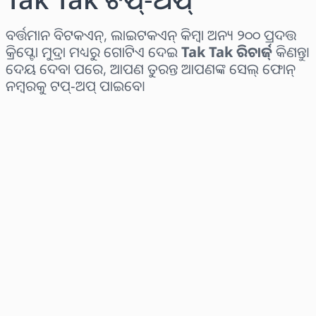
ବର୍ତ୍ତମାନ ବିଟକଏନ୍, ଲାଇଟକଏନ୍ କିମ୍ବା ଅନ୍ୟ ୨୦୦ ପ୍ରଦତ୍ତ
କ୍ରିପ୍ଟୋ ମୁଦ୍ରା ମଧ୍ୟରୁ ଗୋଟିଏ ଦେଇ
Tak Tak ରିଚାର୍ଜ୍
କିଣନ୍ତୁ।
ଦେୟ ଦେବା ପରେ, ଆପଣ ତୁରନ୍ତ ଆପଣଙ୍କ ସେଲ୍ ଫୋନ୍
ନମ୍ବରକୁ ଟପ୍-ଅପ୍ ପାଇବେ।
ଅଞ୍ଚଳ ବାଛନ୍ତୁ
ପରିମାଣ ଚୟନ କରନ୍ତୁ
ଅନୁମାନିତ ମୂଲ୍ୟ
ବର୍ତ୍ତମାନ କିଣନ୍ତୁ