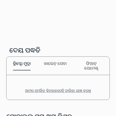
ଦେୟ ପଦ୍ଧତି
କ୍ରିପ୍ଟୋ ମୁଦ୍ରା
ୱାଲେଟ୍ ସେବା
ଫିଆଟ୍
ପେମେଣ୍ଟ୍
ଆମର ସମର୍ଥିତ କ୍ରିପ୍ଟୋକରେନ୍ସି ତାଲିକା ଯାଞ୍ଚ କରନ୍ତୁ