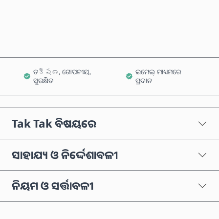
କାର୍ଟରେ ଯୋଗ କରନ୍ତୁ
ତక్షణ, ଗୋପନୀୟ,
ଇମେଲ୍ ମାଧ୍ୟମରେ
ସୁରକ୍ଷିତ
ପ୍ରଦାନ
Tak Tak ବିଷୟରେ
ସାହାଯ୍ୟ ଓ ନିର୍ଦ୍ଦେଶାବଳୀ
ନିୟମ ଓ ସର୍ତ୍ତାବଳୀ