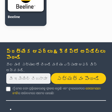
Beeline
ప్రత్యేక ఆఫర్లు & క్రిప్టో అప్‌డేట్‌లు
పొందండి
వేల మంది సభ్యులతో చేరండి మరియు ఎప్పుడూ ఆఫర్ మిస్
అవ్వకండి.
సభ్యత్వం పొందండి
ମୁଁ ମୋର ତଥ୍ୟ ପ୍ରକ୍ରିୟାକରଣକୁ ସ୍ୱୀକାର କରୁଛି ଏବଂ ନ୍ୟୁଜଲେଟରର
ଗୋପନୀୟତା
ନୀତି
ର ସର୍ତ୍ତାବଳୀରେ ସହମତ ହେଉଛି।