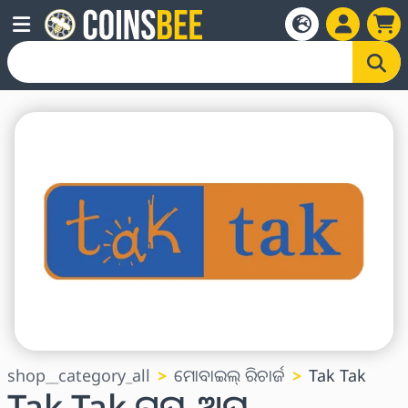
shop__category_all
ମୋବାଇଲ୍ ରିଚାର୍ଜ
Tak Tak
Tak Tak ଟପ୍-ଅପ୍