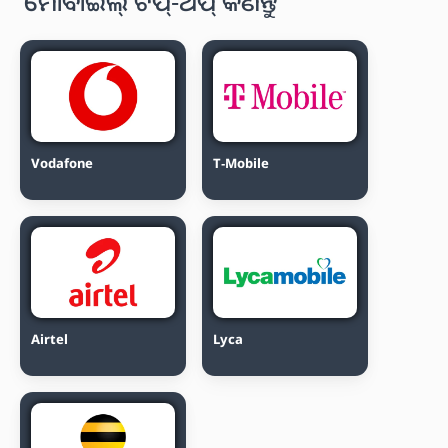
ମୋବାଇଲ୍ ଟପ୍-ଅପ୍ କିଣନ୍ତୁ
Vodafone
T-Mobile
Airtel
Lyca