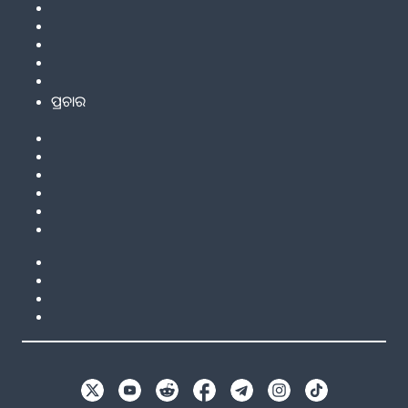
ପ୍ରଚାର