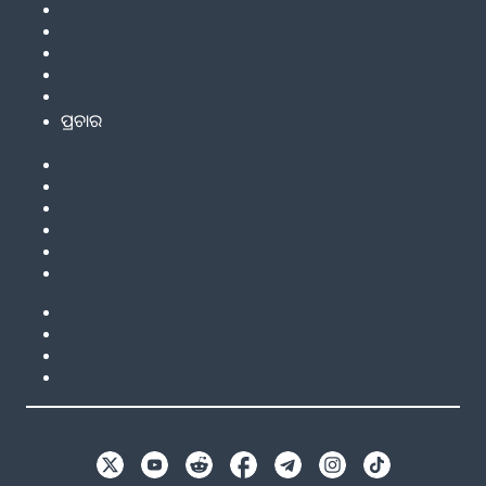
ପ୍ରଚାର