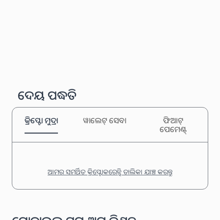
ଦେୟ ପଦ୍ଧତି
କ୍ରିପ୍ଟୋ ମୁଦ୍ରା
ୱାଲେଟ୍ ସେବା
ଫିଆଟ୍
ପେମେଣ୍ଟ୍
ଆମର ସମର୍ଥିତ କ୍ରିପ୍ଟୋକରେନ୍ସି ତାଲିକା ଯାଞ୍ଚ କରନ୍ତୁ