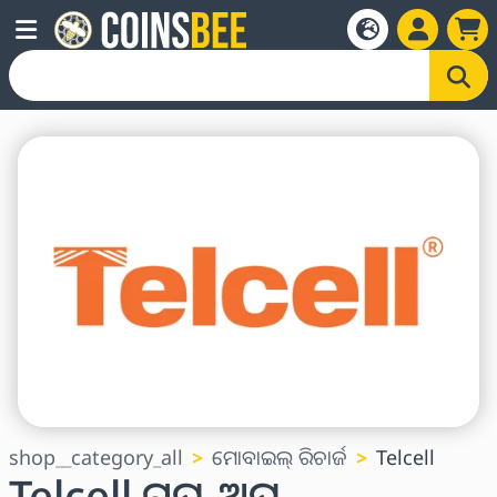
shop__category_all
ମୋବାଇଲ୍ ରିଚାର୍ଜ
Telcell
Telcell ଟପ୍-ଅପ୍