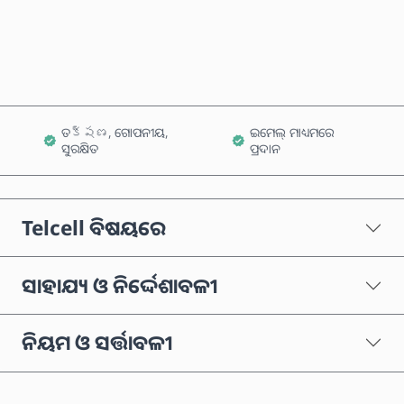
କାର୍ଟରେ ଯୋଗ କରନ୍ତୁ
ତక్షణ, ଗୋପନୀୟ,
ଇମେଲ୍ ମାଧ୍ୟମରେ
ସୁରକ୍ଷିତ
ପ୍ରଦାନ
Telcell ବିଷୟରେ
ସାହାଯ୍ୟ ଓ ନିର୍ଦ୍ଦେଶାବଳୀ
ନିୟମ ଓ ସର୍ତ୍ତାବଳୀ