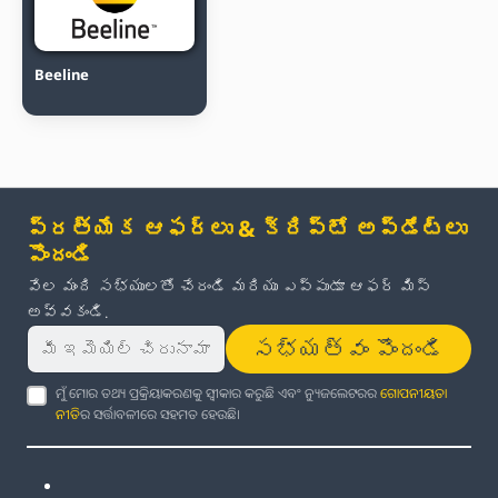
Beeline
ప్రత్యేక ఆఫర్లు & క్రిప్టో అప్‌డేట్‌లు
పొందండి
వేల మంది సభ్యులతో చేరండి మరియు ఎప్పుడూ ఆఫర్ మిస్
అవ్వకండి.
సభ్యత్వం పొందండి
ମୁଁ ମୋର ତଥ୍ୟ ପ୍ରକ୍ରିୟାକରଣକୁ ସ୍ୱୀକାର କରୁଛି ଏବଂ ନ୍ୟୁଜଲେଟରର
ଗୋପନୀୟତା
ନୀତି
ର ସର୍ତ୍ତାବଳୀରେ ସହମତ ହେଉଛି।