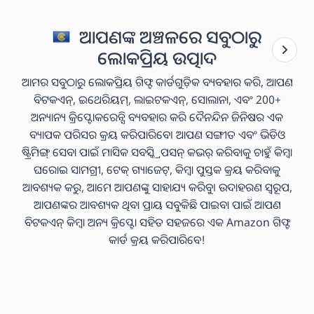
ଆପଣଙ୍କ ଅଞ୍ଚଳରେ ସବୁଠାରୁ
ଲୋକପ୍ରିୟ ଉତ୍ପାଦ
ଆମର ସବୁଠାରୁ ଲୋକପ୍ରିୟ ଗିଫ୍ଟ କାର୍ଡଗୁଡ଼ିକ ବ୍ୟବହାର କରି, ଆପଣ
ବିଟକଏନ୍, ଇଥେରିୟମ୍, ଲାଇଟକଏନ୍, ସୋଲାନା, ଏବଂ 200+
ଅନ୍ୟାନ୍ୟ କ୍ରିପ୍ଟୋକରେନ୍ସି ବ୍ୟବହାର କରି ଦୈନନ୍ଦିନ ଜିନିଷର ଏକ
ବ୍ୟାପକ ପରିସର କ୍ରୟ କରିପାରିବେ। ଆପଣ ସଙ୍ଗୀତ ଏବଂ ଭିଡିଓ
ଷ୍ଟ୍ରିମିଙ୍ଗ୍ ସେବା ପାଇଁ ମାସିକ ସବସ୍କ୍ରିପସନ୍ କଭର୍ କରିବାକୁ ଚାହୁଁ କିମ୍ବା
ଘରୋଇ ସାମଗ୍ରୀ, ଟେକ୍ ଗ୍ୟାଜେଟ୍, କିମ୍ବା ପୁସ୍ତକ କ୍ରୟ କରିବାକୁ
ଆବଶ୍ୟକ କରୁ, ଆମେ ଆପଣଙ୍କୁ ସାହାଯ୍ୟ କରିବୁ। ଉଦାହରଣ ସ୍ୱରୂପ,
ଆପଣଙ୍କର ଆବଶ୍ୟକ ଥିବା ପ୍ରାୟ ସବୁକିଛି ପାଇବା ପାଇଁ ଆପଣ
ବିଟକଏନ୍ କିମ୍ବା ଅନ୍ୟ କ୍ରିପ୍ଟୋ ସହିତ ସହଜରେ ଏକ Amazon ଗିଫ୍ଟ
କାର୍ଡ କ୍ରୟ କରିପାରିବେ!