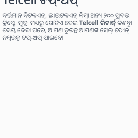
ବର୍ତ୍ତମାନ ବିଟକଏନ୍, ଲାଇଟକଏନ୍ କିମ୍ବା ଅନ୍ୟ ୨୦୦ ପ୍ରଦତ୍ତ
କ୍ରିପ୍ଟୋ ମୁଦ୍ରା ମଧ୍ୟରୁ ଗୋଟିଏ ଦେଇ
Telcell ରିଚାର୍ଜ୍
କିଣନ୍ତୁ।
ଦେୟ ଦେବା ପରେ, ଆପଣ ତୁରନ୍ତ ଆପଣଙ୍କ ସେଲ୍ ଫୋନ୍
ନମ୍ବରକୁ ଟପ୍-ଅପ୍ ପାଇବେ।
ଅଞ୍ଚଳ ବାଛନ୍ତୁ
ପରିମାଣ ଚୟନ କରନ୍ତୁ
ଅନୁମାନିତ ମୂଲ୍ୟ
ବର୍ତ୍ତମାନ କିଣନ୍ତୁ