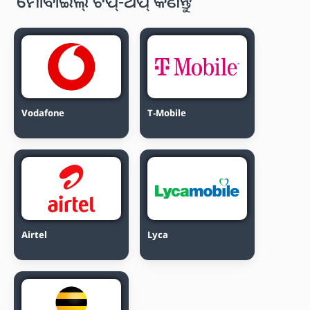
ମୋବାଇଲ୍ ଟପ୍-ଅପ୍ କିଣନ୍ତୁ
Vodafone
T-Mobile
Airtel
Lyca