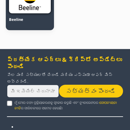
Beeline
ప్రత్యేక ఆఫర్లు & క్రిప్టో అప్‌డేట్‌లు
పొందండి
వేల మంది సభ్యులతో చేరండి మరియు ఎప్పుడూ ఆఫర్ మిస్
అవ్వకండి.
సభ్యత్వం పొందండి
ମୁଁ ମୋର ତଥ୍ୟ ପ୍ରକ୍ରିୟାକରଣକୁ ସ୍ୱୀକାର କରୁଛି ଏବଂ ନ୍ୟୁଜଲେଟରର
ଗୋପନୀୟତା
ନୀତି
ର ସର୍ତ୍ତାବଳୀରେ ସହମତ ହେଉଛି।