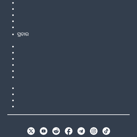
ପ୍ରଚାର