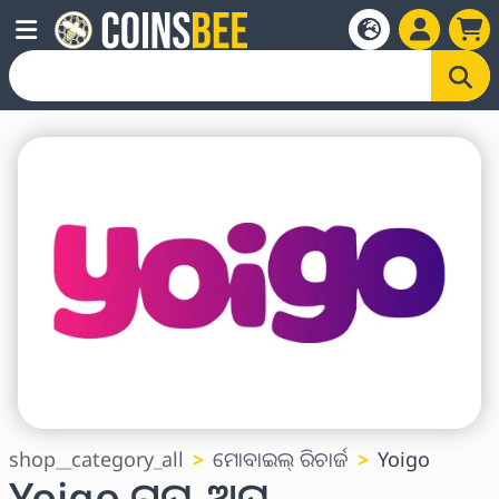
shop__category_all
ମୋବାଇଲ୍ ରିଚାର୍ଜ
Yoigo
Yoigo ଟପ୍-ଅପ୍