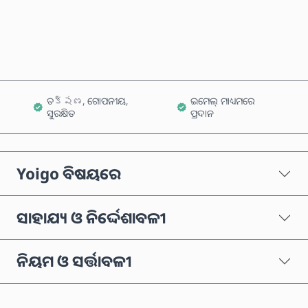
କାର୍ଟରେ ଯୋଗ କରନ୍ତୁ
ତక్షణ, ଗୋପନୀୟ,
ଇମେଲ୍ ମାଧ୍ୟମରେ
ସୁରକ୍ଷିତ
ପ୍ରଦାନ
Yoigo ବିଷୟରେ
ସାହାଯ୍ୟ ଓ ନିର୍ଦ୍ଦେଶାବଳୀ
ନିୟମ ଓ ସର୍ତ୍ତାବଳୀ