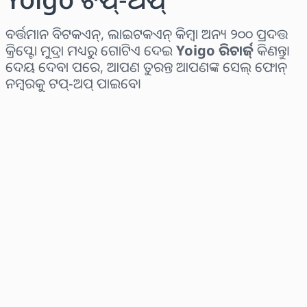
ବର୍ତ୍ତମାନ ବିଟକଏନ୍, ଲାଇଟକଏନ୍ କିମ୍ବା ଅନ୍ୟ ୨୦୦ ପ୍ରଦତ୍ତ
କ୍ରିପ୍ଟୋ ମୁଦ୍ରା ମଧ୍ୟରୁ ଗୋଟିଏ ଦେଇ
Yoigo ରିଚାର୍ଜ୍
କିଣନ୍ତୁ।
ଦେୟ ଦେବା ପରେ, ଆପଣ ତୁରନ୍ତ ଆପଣଙ୍କ ସେଲ୍ ଫୋନ୍
ନମ୍ବରକୁ ଟପ୍-ଅପ୍ ପାଇବେ।
ଅଞ୍ଚଳ ବାଛନ୍ତୁ
ପରିମାଣ ଚୟନ କରନ୍ତୁ
ଅନୁମାନିତ ମୂଲ୍ୟ
ବର୍ତ୍ତମାନ କିଣନ୍ତୁ