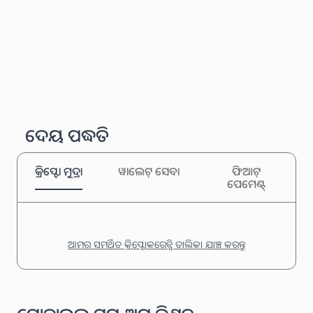
ଦେୟ ପଦ୍ଧତି
କ୍ରିପ୍ଟୋ ମୁଦ୍ରା
ୱାଲେଟ୍ ସେବା
ଫିଆଟ୍
ପେମେଣ୍ଟ୍
ଆମର ସମର୍ଥିତ କ୍ରିପ୍ଟୋକରେନ୍ସି ତାଲିକା ଯାଞ୍ଚ କରନ୍ତୁ