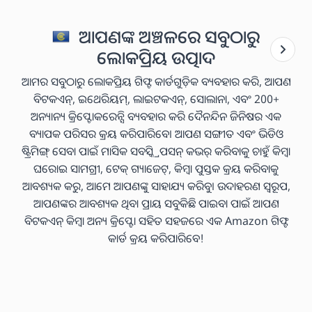
ଆପଣଙ୍କ ଅଞ୍ଚଳରେ ସବୁଠାରୁ
ଲୋକପ୍ରିୟ ଉତ୍ପାଦ
ଆମର ସବୁଠାରୁ ଲୋକପ୍ରିୟ ଗିଫ୍ଟ କାର୍ଡଗୁଡ଼ିକ ବ୍ୟବହାର କରି, ଆପଣ
ବିଟକଏନ୍, ଇଥେରିୟମ୍, ଲାଇଟକଏନ୍, ସୋଲାନା, ଏବଂ 200+
ଅନ୍ୟାନ୍ୟ କ୍ରିପ୍ଟୋକରେନ୍ସି ବ୍ୟବହାର କରି ଦୈନନ୍ଦିନ ଜିନିଷର ଏକ
ବ୍ୟାପକ ପରିସର କ୍ରୟ କରିପାରିବେ। ଆପଣ ସଙ୍ଗୀତ ଏବଂ ଭିଡିଓ
ଷ୍ଟ୍ରିମିଙ୍ଗ୍ ସେବା ପାଇଁ ମାସିକ ସବସ୍କ୍ରିପସନ୍ କଭର୍ କରିବାକୁ ଚାହୁଁ କିମ୍ବା
ଘରୋଇ ସାମଗ୍ରୀ, ଟେକ୍ ଗ୍ୟାଜେଟ୍, କିମ୍ବା ପୁସ୍ତକ କ୍ରୟ କରିବାକୁ
ଆବଶ୍ୟକ କରୁ, ଆମେ ଆପଣଙ୍କୁ ସାହାଯ୍ୟ କରିବୁ। ଉଦାହରଣ ସ୍ୱରୂପ,
ଆପଣଙ୍କର ଆବଶ୍ୟକ ଥିବା ପ୍ରାୟ ସବୁକିଛି ପାଇବା ପାଇଁ ଆପଣ
ବିଟକଏନ୍ କିମ୍ବା ଅନ୍ୟ କ୍ରିପ୍ଟୋ ସହିତ ସହଜରେ ଏକ Amazon ଗିଫ୍ଟ
କାର୍ଡ କ୍ରୟ କରିପାରିବେ!