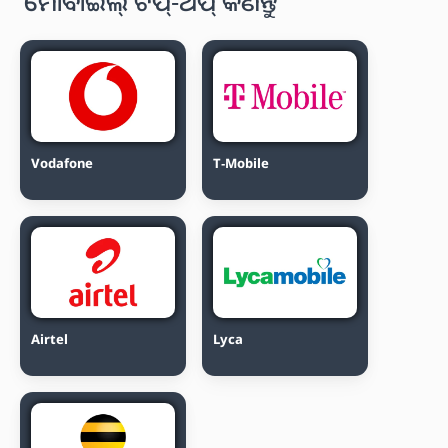
ମୋବାଇଲ୍ ଟପ୍-ଅପ୍ କିଣନ୍ତୁ
Vodafone
T-Mobile
Airtel
Lyca