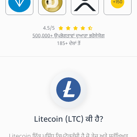
4.5/5
500,000+ ਉਪਭੋਗਤਾਵਾਂ ਦੁਆਰਾ ਭਰੋਸੇਯੋਗ
185+ ਦੇਸ਼ਾਂ ਤੋਂ
Litecoin (LTC) ਕੀ ਹੈ?
Litecoin ਇੱਕ ਪ੍ਰਸਿੱਧ ਕ੍ਰਿਪਟੋਕਰੰਸੀ ਹੈ ਜੋ ਤੇਜ਼ ਅਤੇ ਸੁਰੱਖਿਅਤ