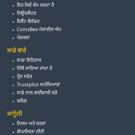
ਇਹ ਕਿਵੇਂ ਕੰਮ ਕਰਦਾ ਹੈ
ਨਿਊਜ਼ਲੈਟਰ
ਇਵੈਂਟ ਕੈਲੰਡਰ
CoinsBee ਮੋਬਾਈਲ ਐਪ
ਪੇਸ਼ਕਸ਼ਾਂ
ਸਾਡੇ ਬਾਰੇ
ਸਾਡਾ ਇਤਿਹਾਸ
ਜਿੱਥੋਂ ਜਾਣਿਆ ਜਾਂਦਾ ਹੈ
ਪ੍ਰੈਸ ਸਰੋਤ
Trustpilot ਸਮੀਖਿਆਵਾਂ
ਸਾਡੇ ਨਾਲ ਭਾਈਵਾਲੀ ਕਰੋ
ਬਲੌਗ
ਕਾਨੂੰਨੀ
ਨਿਯਮ ਅਤੇ ਸ਼ਰਤਾਂ
ਗੋਪਨੀਯਤਾ ਨੀਤੀ