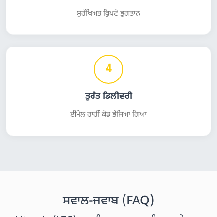
ਸੁਰੱਖਿਅਤ ਕ੍ਰਿਪਟੋ ਭੁਗਤਾਨ
4
ਤੁਰੰਤ ਡਿਲੀਵਰੀ
ਈਮੇਲ ਰਾਹੀਂ ਕੋਡ ਭੇਜਿਆ ਗਿਆ
ਸਵਾਲ-ਜਵਾਬ (FAQ)