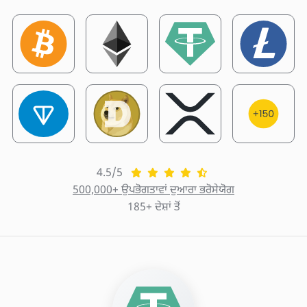
4.5/5
500,000+ ਉਪਭੋਗਤਾਵਾਂ ਦੁਆਰਾ ਭਰੋਸੇਯੋਗ
185+ ਦੇਸ਼ਾਂ ਤੋਂ