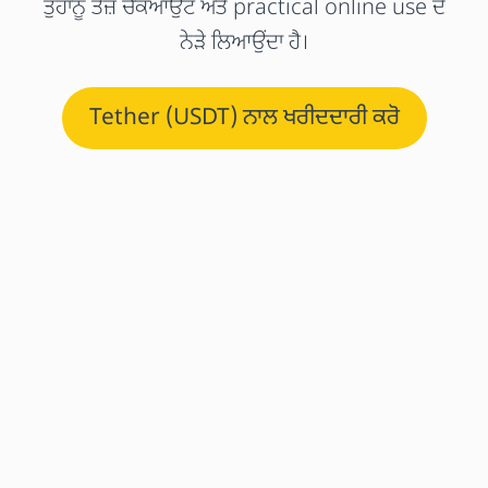
ਤੁਹਾਨੂੰ ਤੇਜ਼ ਚੈਕਆਉਟ ਅਤੇ practical online use ਦੇ
ਨੇੜੇ ਲਿਆਉਂਦਾ ਹੈ।
Tether (USDT) ਨਾਲ ਖਰੀਦਦਾਰੀ ਕਰੋ