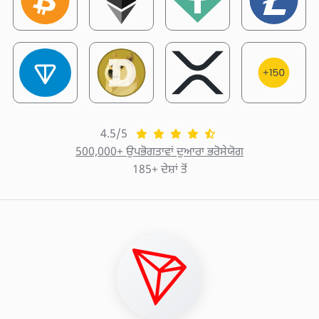
4.5/5
500,000+ ਉਪਭੋਗਤਾਵਾਂ ਦੁਆਰਾ ਭਰੋਸੇਯੋਗ
185+ ਦੇਸ਼ਾਂ ਤੋਂ