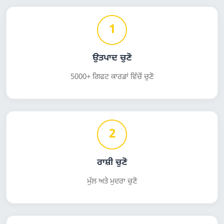
1
ਉਤਪਾਦ ਚੁਣੋ
5000+ ਗਿਫਟ ਕਾਰਡਾਂ ਵਿੱਚੋਂ ਚੁਣੋ
2
ਰਾਸ਼ੀ ਚੁਣੋ
ਮੁੱਲ ਅਤੇ ਮੁਦਰਾ ਚੁਣੋ