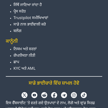
ਜਿੱਥੋਂ ਜਾਣਿਆ ਜਾਂਦਾ ਹੈ
ਪ੍ਰੈਸ ਸਰੋਤ
Trustpilot ਸਮੀਖਿਆਵਾਂ
ਸਾਡੇ ਨਾਲ ਭਾਈਵਾਲੀ ਕਰੋ
ਬਲੌਗ
ਕਾਨੂੰਨੀ
ਨਿਯਮ ਅਤੇ ਸ਼ਰਤਾਂ
ਗੋਪਨੀਯਤਾ ਨੀਤੀ
ਛਾਪ
KYC ਅਤੇ AML
ਸਾਡੇ ਭਾਈਚਾਰੇ ਵਿੱਚ ਸ਼ਾਮਲ ਹੋਵੋ
ਇਸ ਵੈੱਬਸਾਈਟ 'ਤੇ ਵਰਤੇ ਗਏ ਉਤਪਾਦਾਂ ਦੇ ਨਾਮ, ਲੋਗੋ ਅਤੇ ਬ੍ਰਾਂਡ ਸਿਰਫ਼