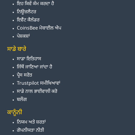
ਇਹ ਕਿਵੇਂ ਕੰਮ ਕਰਦਾ ਹੈ
ਨਿਊਜ਼ਲੈਟਰ
ਇਵੈਂਟ ਕੈਲੰਡਰ
CoinsBee ਮੋਬਾਈਲ ਐਪ
ਪੇਸ਼ਕਸ਼ਾਂ
ਸਾਡੇ ਬਾਰੇ
ਸਾਡਾ ਇਤਿਹਾਸ
ਜਿੱਥੋਂ ਜਾਣਿਆ ਜਾਂਦਾ ਹੈ
ਪ੍ਰੈਸ ਸਰੋਤ
Trustpilot ਸਮੀਖਿਆਵਾਂ
ਸਾਡੇ ਨਾਲ ਭਾਈਵਾਲੀ ਕਰੋ
ਬਲੌਗ
ਕਾਨੂੰਨੀ
ਨਿਯਮ ਅਤੇ ਸ਼ਰਤਾਂ
ਗੋਪਨੀਯਤਾ ਨੀਤੀ