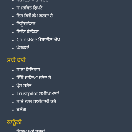
ਸਹਾਇਤਾ ਅਤੇ ਮਦਦ
ਸਮਰਥਿਤ ਕ੍ਰਿਪਟੋ
ਇਹ ਕਿਵੇਂ ਕੰਮ ਕਰਦਾ ਹੈ
ਨਿਊਜ਼ਲੈਟਰ
ਇਵੈਂਟ ਕੈਲੰਡਰ
CoinsBee ਮੋਬਾਈਲ ਐਪ
ਪੇਸ਼ਕਸ਼ਾਂ
ਸਾਡੇ ਬਾਰੇ
ਸਾਡਾ ਇਤਿਹਾਸ
ਜਿੱਥੋਂ ਜਾਣਿਆ ਜਾਂਦਾ ਹੈ
ਪ੍ਰੈਸ ਸਰੋਤ
Trustpilot ਸਮੀਖਿਆਵਾਂ
ਸਾਡੇ ਨਾਲ ਭਾਈਵਾਲੀ ਕਰੋ
ਬਲੌਗ
ਕਾਨੂੰਨੀ