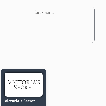
ਫਿਏਟ ਭੁਗਤਾਨ
Victoria's Secret