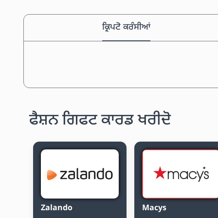
ਕ੍ਰਿਪਟੋ ਕਰੰਸੀਆਂ
ਫੈਸ਼ਨ ਗਿਫਟ ਕਾਰਡ ਖਰੀਦੋ
Zalando
Macys