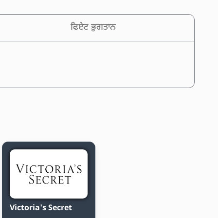
ਫਿਏਟ ਭੁਗਤਾਨ
Victoria's Secret