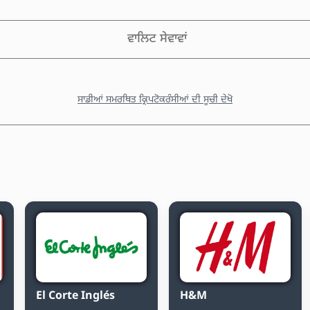
ਵਾਲਿਟ ਸੇਵਾਵਾਂ
ਸਾਡੀਆਂ ਸਮਰਥਿਤ ਕ੍ਰਿਪਟੋਕਰੰਸੀਆਂ ਦੀ ਸੂਚੀ ਦੇਖੋ
El Corte Inglés
H&M