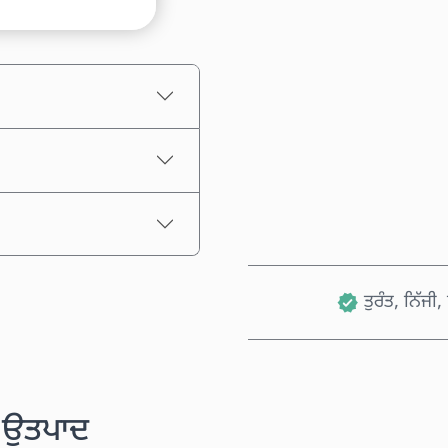
ਅਨੁਮਾਨਿਤ ਕੀਮਤ
ਤੁਰੰਤ, ਨਿੱਜੀ
ੱਧ ਉਤਪਾਦ