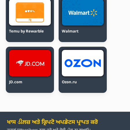
Temu by Rewarble
Walmart
JD.com
Ozon.ru
ਖਾਸ ડીਲਜ਼ ਅਤੇ ਕ੍ਰਿਪਟੋ ਅਪਡੇਟਸ ਪ੍ਰਾਪਤ ਕਰੋ