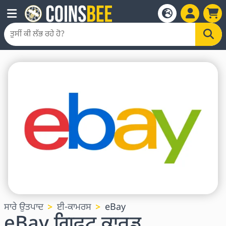
ਸਾਰੇ ਉਤਪਾਦ
ਈ-ਕਾਮਰਸ
eBay
eBay ਗਿਫਟ ਕਾਰਡ