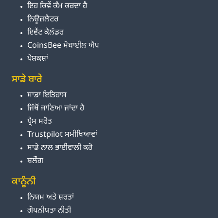
ਇਹ ਕਿਵੇਂ ਕੰਮ ਕਰਦਾ ਹੈ
ਨਿਊਜ਼ਲੈਟਰ
ਇਵੈਂਟ ਕੈਲੰਡਰ
CoinsBee ਮੋਬਾਈਲ ਐਪ
ਪੇਸ਼ਕਸ਼ਾਂ
ਸਾਡੇ ਬਾਰੇ
ਸਾਡਾ ਇਤਿਹਾਸ
ਜਿੱਥੋਂ ਜਾਣਿਆ ਜਾਂਦਾ ਹੈ
ਪ੍ਰੈਸ ਸਰੋਤ
Trustpilot ਸਮੀਖਿਆਵਾਂ
ਸਾਡੇ ਨਾਲ ਭਾਈਵਾਲੀ ਕਰੋ
ਬਲੌਗ
ਕਾਨੂੰਨੀ
ਨਿਯਮ ਅਤੇ ਸ਼ਰਤਾਂ
ਗੋਪਨੀਯਤਾ ਨੀਤੀ