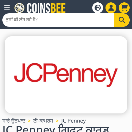
ਸਾਰੇ ਉਤਪਾਦ
ਈ-ਕਾਮਰਸ
JC Penney
JC Penney ਗਿਫਟ ਕਾਰਡ