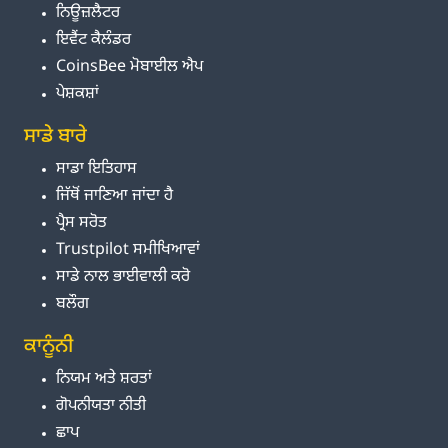
ਨਿਊਜ਼ਲੈਟਰ
ਇਵੈਂਟ ਕੈਲੰਡਰ
CoinsBee ਮੋਬਾਈਲ ਐਪ
ਪੇਸ਼ਕਸ਼ਾਂ
ਸਾਡੇ ਬਾਰੇ
ਸਾਡਾ ਇਤਿਹਾਸ
ਜਿੱਥੋਂ ਜਾਣਿਆ ਜਾਂਦਾ ਹੈ
ਪ੍ਰੈਸ ਸਰੋਤ
Trustpilot ਸਮੀਖਿਆਵਾਂ
ਸਾਡੇ ਨਾਲ ਭਾਈਵਾਲੀ ਕਰੋ
ਬਲੌਗ
ਕਾਨੂੰਨੀ
ਨਿਯਮ ਅਤੇ ਸ਼ਰਤਾਂ
ਗੋਪਨੀਯਤਾ ਨੀਤੀ
ਛਾਪ