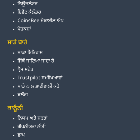
ਨਿਊਜ਼ਲੈਟਰ
ਇਵੈਂਟ ਕੈਲੰਡਰ
CoinsBee ਮੋਬਾਈਲ ਐਪ
ਪੇਸ਼ਕਸ਼ਾਂ
ਸਾਡੇ ਬਾਰੇ
ਸਾਡਾ ਇਤਿਹਾਸ
ਜਿੱਥੋਂ ਜਾਣਿਆ ਜਾਂਦਾ ਹੈ
ਪ੍ਰੈਸ ਸਰੋਤ
Trustpilot ਸਮੀਖਿਆਵਾਂ
ਸਾਡੇ ਨਾਲ ਭਾਈਵਾਲੀ ਕਰੋ
ਬਲੌਗ
ਕਾਨੂੰਨੀ
ਨਿਯਮ ਅਤੇ ਸ਼ਰਤਾਂ
ਗੋਪਨੀਯਤਾ ਨੀਤੀ
ਛਾਪ