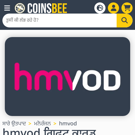
ਸਾਰੇ ਉਤਪਾਦ
ਮਨੋਰੰਜਨ
hmvod
hmvod ਗਿਫਟ ਕਾਰਡ