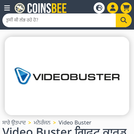
ਸਾਰੇ ਉਤਪਾਦ
ਮਨੋਰੰਜਨ
Video Buster
Video Buster ਗਿਫਟ ਕਾਰਡ