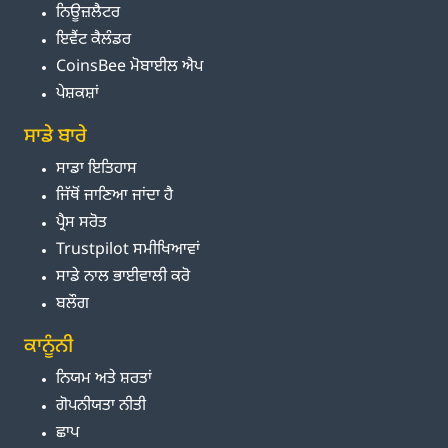
ਨਿਊਜ਼ਲੈਟਰ
ਇਵੈਂਟ ਕੈਲੰਡਰ
CoinsBee ਮੋਬਾਈਲ ਐਪ
ਪੇਸ਼ਕਸ਼ਾਂ
ਸਾਡੇ ਬਾਰੇ
ਸਾਡਾ ਇਤਿਹਾਸ
ਜਿੱਥੋਂ ਜਾਣਿਆ ਜਾਂਦਾ ਹੈ
ਪ੍ਰੈਸ ਸਰੋਤ
Trustpilot ਸਮੀਖਿਆਵਾਂ
ਸਾਡੇ ਨਾਲ ਭਾਈਵਾਲੀ ਕਰੋ
ਬਲੌਗ
ਕਾਨੂੰਨੀ
ਨਿਯਮ ਅਤੇ ਸ਼ਰਤਾਂ
ਗੋਪਨੀਯਤਾ ਨੀਤੀ
ਛਾਪ