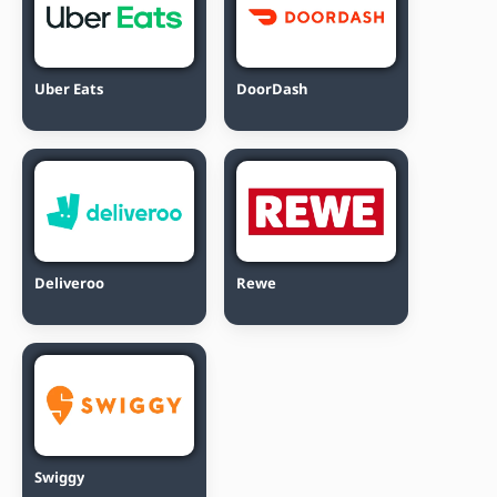
Uber Eats
DoorDash
Deliveroo
Rewe
Swiggy