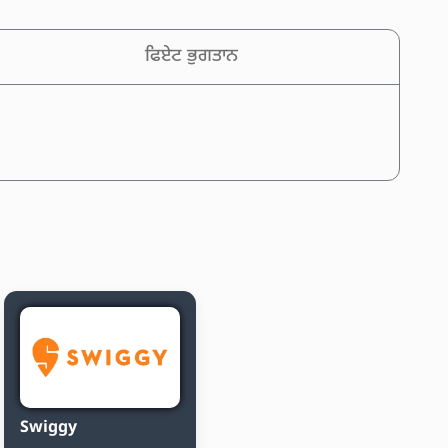
ਫਿਏਟ ਭੁਗਤਾਨ
Swiggy