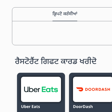
ਕ੍ਰਿਪਟੋ ਕਰੰਸੀਆਂ
ਰੈਸਟੋਰੈਂਟ ਗਿਫਟ ਕਾਰਡ ਖਰੀਦੋ
Uber Eats
DoorDash