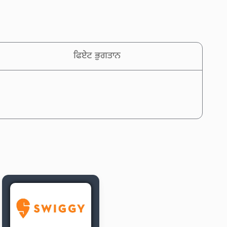
ਫਿਏਟ ਭੁਗਤਾਨ