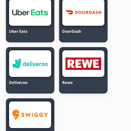
Uber Eats
DoorDash
Deliveroo
Rewe