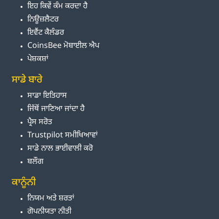
ਇਹ ਕਿਵੇਂ ਕੰਮ ਕਰਦਾ ਹੈ
ਨਿਊਜ਼ਲੈਟਰ
ਇਵੈਂਟ ਕੈਲੰਡਰ
CoinsBee ਮੋਬਾਈਲ ਐਪ
ਪੇਸ਼ਕਸ਼ਾਂ
ਸਾਡੇ ਬਾਰੇ
ਸਾਡਾ ਇਤਿਹਾਸ
ਜਿੱਥੋਂ ਜਾਣਿਆ ਜਾਂਦਾ ਹੈ
ਪ੍ਰੈਸ ਸਰੋਤ
Trustpilot ਸਮੀਖਿਆਵਾਂ
ਸਾਡੇ ਨਾਲ ਭਾਈਵਾਲੀ ਕਰੋ
ਬਲੌਗ
ਕਾਨੂੰਨੀ
ਨਿਯਮ ਅਤੇ ਸ਼ਰਤਾਂ
ਗੋਪਨੀਯਤਾ ਨੀਤੀ