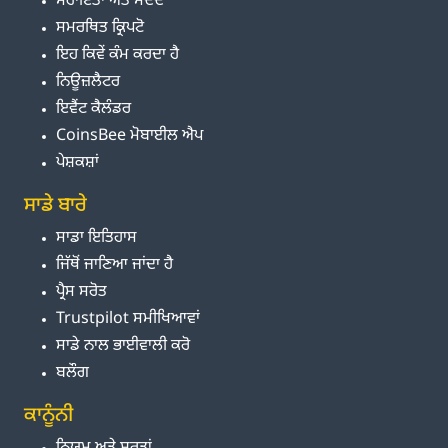
ਸਹਾਇਤਾ ਅਤੇ ਮਦਦ
ਸਮਰਥਿਤ ਕ੍ਰਿਪਟੋ
ਇਹ ਕਿਵੇਂ ਕੰਮ ਕਰਦਾ ਹੈ
ਨਿਊਜ਼ਲੈਟਰ
ਇਵੈਂਟ ਕੈਲੰਡਰ
CoinsBee ਮੋਬਾਈਲ ਐਪ
ਪੇਸ਼ਕਸ਼ਾਂ
ਸਾਡੇ ਬਾਰੇ
ਸਾਡਾ ਇਤਿਹਾਸ
ਜਿੱਥੋਂ ਜਾਣਿਆ ਜਾਂਦਾ ਹੈ
ਪ੍ਰੈਸ ਸਰੋਤ
Trustpilot ਸਮੀਖਿਆਵਾਂ
ਸਾਡੇ ਨਾਲ ਭਾਈਵਾਲੀ ਕਰੋ
ਬਲੌਗ
ਕਾਨੂੰਨੀ