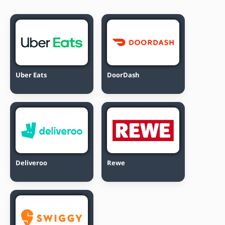
Uber Eats
DoorDash
Deliveroo
Rewe