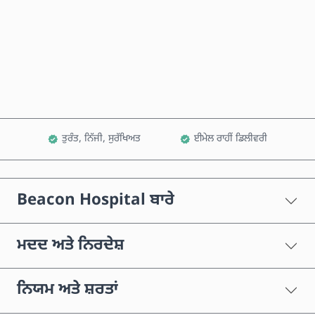
ਹੁਣੇ ਖਰੀਦੋ
ਕਾਰਟ ਵਿੱਚ ਸ਼ਾਮਲ ਕਰੋ
ਤੁਰੰਤ, ਨਿੱਜੀ, ਸੁਰੱਖਿਅਤ
ਈਮੇਲ ਰਾਹੀਂ ਡਿਲੀਵਰੀ
Beacon Hospital ਬਾਰੇ
ਮਦਦ ਅਤੇ ਨਿਰਦੇਸ਼
ਨਿਯਮ ਅਤੇ ਸ਼ਰਤਾਂ