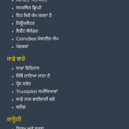
ਸਹਾਇਤਾ ਅਤੇ ਮਦਦ
ਸਮਰਥਿਤ ਕ੍ਰਿਪਟੋ
ਇਹ ਕਿਵੇਂ ਕੰਮ ਕਰਦਾ ਹੈ
ਨਿਊਜ਼ਲੈਟਰ
ਇਵੈਂਟ ਕੈਲੰਡਰ
CoinsBee ਮੋਬਾਈਲ ਐਪ
ਪੇਸ਼ਕਸ਼ਾਂ
ਸਾਡੇ ਬਾਰੇ
ਸਾਡਾ ਇਤਿਹਾਸ
ਜਿੱਥੋਂ ਜਾਣਿਆ ਜਾਂਦਾ ਹੈ
ਪ੍ਰੈਸ ਸਰੋਤ
Trustpilot ਸਮੀਖਿਆਵਾਂ
ਸਾਡੇ ਨਾਲ ਭਾਈਵਾਲੀ ਕਰੋ
ਬਲੌਗ
ਕਾਨੂੰਨੀ