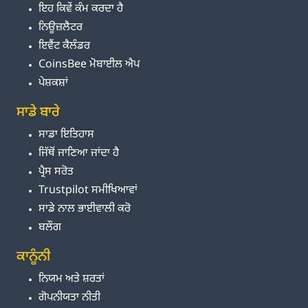
ਇਹ ਕਿਵੇਂ ਕੰਮ ਕਰਦਾ ਹੈ
ਨਿਊਜ਼ਲੈਟਰ
ਇਵੈਂਟ ਕੈਲੰਡਰ
CoinsBee ਮੋਬਾਈਲ ਐਪ
ਪੇਸ਼ਕਸ਼ਾਂ
ਸਾਡੇ ਬਾਰੇ
ਸਾਡਾ ਇਤਿਹਾਸ
ਜਿੱਥੋਂ ਜਾਣਿਆ ਜਾਂਦਾ ਹੈ
ਪ੍ਰੈਸ ਸਰੋਤ
Trustpilot ਸਮੀਖਿਆਵਾਂ
ਸਾਡੇ ਨਾਲ ਭਾਈਵਾਲੀ ਕਰੋ
ਬਲੌਗ
ਕਾਨੂੰਨੀ
ਨਿਯਮ ਅਤੇ ਸ਼ਰਤਾਂ
ਗੋਪਨੀਯਤਾ ਨੀਤੀ