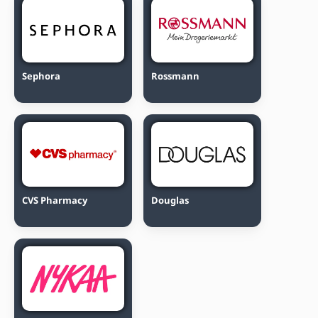
Sephora
Rossmann
CVS Pharmacy
Douglas