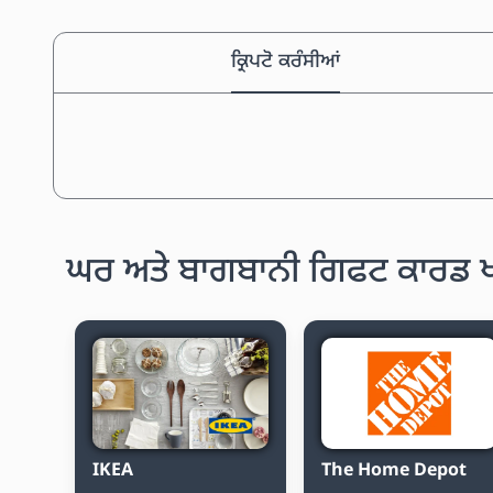
ਕ੍ਰਿਪਟੋ ਕਰੰਸੀਆਂ
ਘਰ ਅਤੇ ਬਾਗਬਾਨੀ ਗਿਫਟ ਕਾਰਡ ਖ
IKEA
The Home Depot