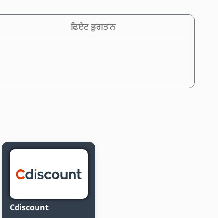
ਫਿਏਟ ਭੁਗਤਾਨ
Cdiscount