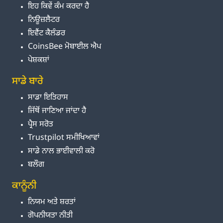
ਇਹ ਕਿਵੇਂ ਕੰਮ ਕਰਦਾ ਹੈ
ਨਿਊਜ਼ਲੈਟਰ
ਇਵੈਂਟ ਕੈਲੰਡਰ
CoinsBee ਮੋਬਾਈਲ ਐਪ
ਪੇਸ਼ਕਸ਼ਾਂ
ਸਾਡੇ ਬਾਰੇ
ਸਾਡਾ ਇਤਿਹਾਸ
ਜਿੱਥੋਂ ਜਾਣਿਆ ਜਾਂਦਾ ਹੈ
ਪ੍ਰੈਸ ਸਰੋਤ
Trustpilot ਸਮੀਖਿਆਵਾਂ
ਸਾਡੇ ਨਾਲ ਭਾਈਵਾਲੀ ਕਰੋ
ਬਲੌਗ
ਕਾਨੂੰਨੀ
ਨਿਯਮ ਅਤੇ ਸ਼ਰਤਾਂ
ਗੋਪਨੀਯਤਾ ਨੀਤੀ