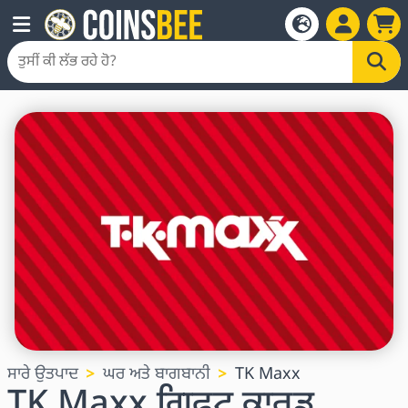
ਸਾਰੇ ਉਤਪਾਦ
ਘਰ ਅਤੇ ਬਾਗਬਾਨੀ
TK Maxx
TK Maxx ਗਿਫਟ ਕਾਰਡ