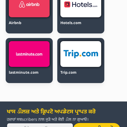
Airbnb
Hotels.com
lastminute.com
Trip.com
ਖਾਸ ડીਲਜ਼ ਅਤੇ ਕ੍ਰਿਪਟੋ ਅਪਡੇਟਸ ਪ੍ਰਾਪਤ ਕਰੋ
ਹਜ਼ਾਰਾਂ ਸਬscribers ਨਾਲ ਜੁੜੋ ਅਤੇ ਕੋਈ ડીਲ ਨਾ ਗੁਆਓ।