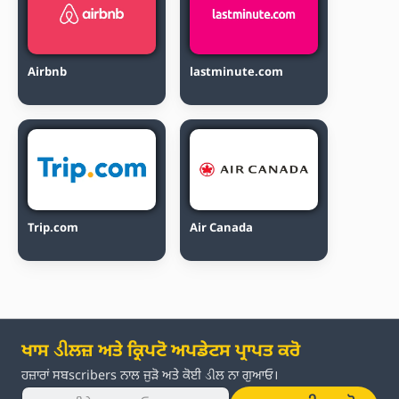
Airbnb
lastminute.com
Trip.com
Air Canada
ਖਾਸ ડીਲਜ਼ ਅਤੇ ਕ੍ਰਿਪਟੋ ਅਪਡੇਟਸ ਪ੍ਰਾਪਤ ਕਰੋ
ਹਜ਼ਾਰਾਂ ਸਬscribers ਨਾਲ ਜੁੜੋ ਅਤੇ ਕੋਈ ડીਲ ਨਾ ਗੁਆਓ।