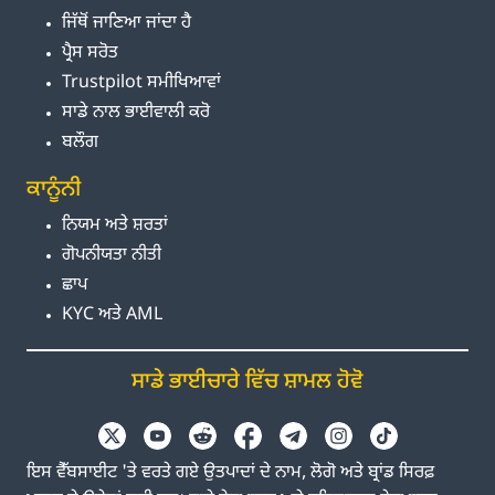
ਜਿੱਥੋਂ ਜਾਣਿਆ ਜਾਂਦਾ ਹੈ
ਪ੍ਰੈਸ ਸਰੋਤ
Trustpilot ਸਮੀਖਿਆਵਾਂ
ਸਾਡੇ ਨਾਲ ਭਾਈਵਾਲੀ ਕਰੋ
ਬਲੌਗ
ਕਾਨੂੰਨੀ
ਨਿਯਮ ਅਤੇ ਸ਼ਰਤਾਂ
ਗੋਪਨੀਯਤਾ ਨੀਤੀ
ਛਾਪ
KYC ਅਤੇ AML
ਸਾਡੇ ਭਾਈਚਾਰੇ ਵਿੱਚ ਸ਼ਾਮਲ ਹੋਵੋ
ਇਸ ਵੈੱਬਸਾਈਟ 'ਤੇ ਵਰਤੇ ਗਏ ਉਤਪਾਦਾਂ ਦੇ ਨਾਮ, ਲੋਗੋ ਅਤੇ ਬ੍ਰਾਂਡ ਸਿਰਫ਼