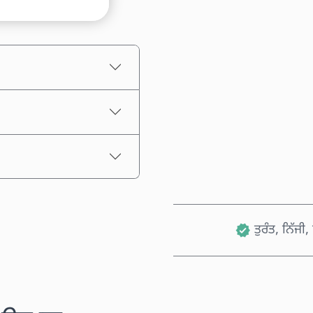
ਅਨੁਮਾਨਿਤ ਕੀਮਤ
ਤੁਰੰਤ, ਨਿੱਜੀ