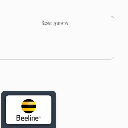
ਫਿਏਟ ਭੁਗਤਾਨ