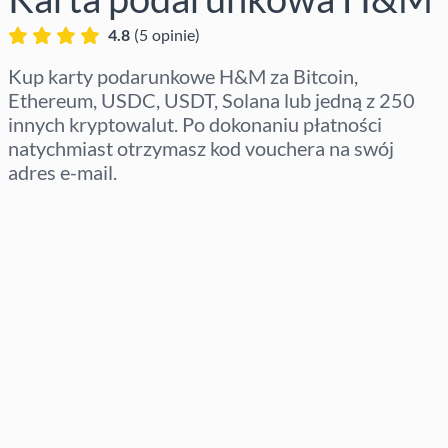
4.8
(
5
opinie
)
Kup karty podarunkowe H&M za Bitcoin,
Ethereum, USDC, USDT, Solana lub jedną z 250
innych kryptowalut. Po dokonaniu płatności
natychmiast otrzymasz kod vouchera na swój
adres e-mail.
Wybierz region
Wybierz kwotę
Szacowana cena