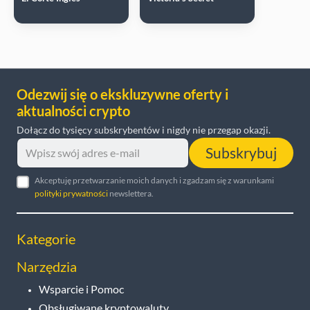
Odezwij się o ekskluzywne oferty i
aktualności crypto
Dołącz do tysięcy subskrybentów i nigdy nie przegap okazji.
Subskrybuj
Akceptuję przetwarzanie moich danych i zgadzam się z warunkami
polityki prywatności
newslettera.
Kategorie
Narzędzia
Wsparcie i Pomoc
Obsługiwane kryptowaluty