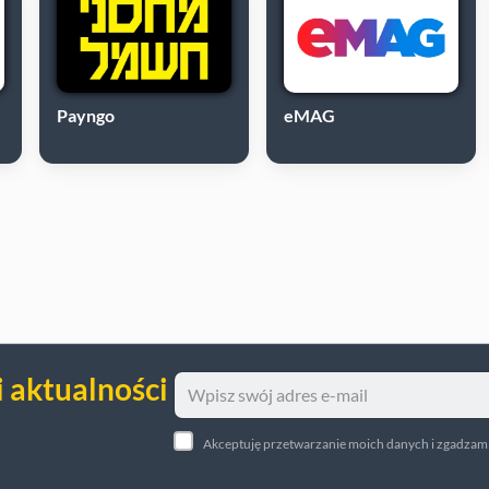
Payngo
eMAG
i aktualności
Akceptuję przetwarzanie moich danych i zgadzam