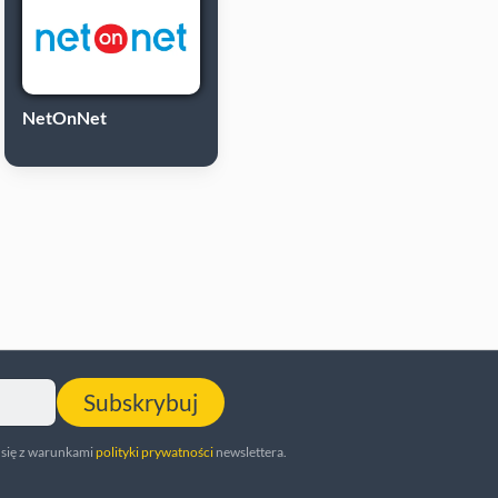
NetOnNet
Subskrybuj
 się z warunkami
polityki prywatności
newslettera.