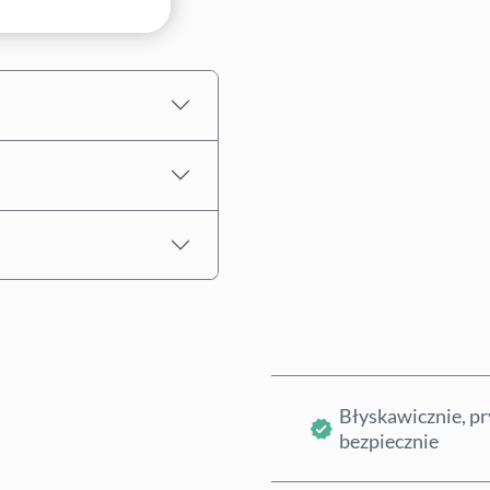
Wybierz kwotę
Szacowana cena
Błyskawicznie, pr
bezpiecznie