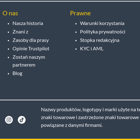
O nas
Prawne
Nasza historia
Warunki korzystania
Znani z
Polityka prywatności
Zasoby dla prasy
Stopka redakcyjna
Opinie Trustpilot
KYC i AML
Zostań naszym
partnerem
Blog
Nazwy produktów, logotypy i marki użyte na te
znaki towarowe i zastrzeżone znaki towarowe s
powiązane z danymi firmami.