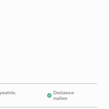
Kup teraz
Dodaj do koszyka
ywatnie,
Dostawa e-
mailem