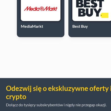
MediaMarkt
Best Buy
Odezwij się o ekskluzywne oferty 
crypto
Dołącz do tysięcy subskrybentów i nigdy nie przegap okazji.