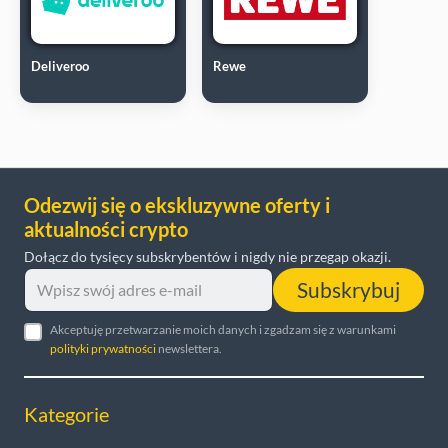
Deliveroo
Rewe
Odezwij się o ekskluzywne oferty i
aktualności crypto
Dołącz do tysięcy subskrybentów i nigdy nie przegap okazji.
Subskrybuj
Akceptuję przetwarzanie moich danych i zgadzam się z warunkami
polityki prywatności
newslettera.
Kategorie