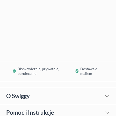
Szacowana cena
Kup teraz
Dodaj do koszyka
Błyskawicznie, prywatnie,
Dostawa e-
bezpiecznie
mailem
O Swiggy
Pomoc i Instrukcje