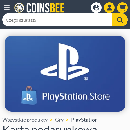
Wszystkie produkty
Gry
PlayStation
Karta podarunkowa