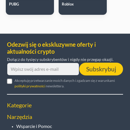
PUBG
Roblox
Odezwij się o ekskluzywne oferty i
aktualności crypto
Dołącz do tysięcy subskrybentów i nigdy nie przegap okazji.
Subskrybuj
Akceptuję przetwarzanie moich danych i zgadzam się z warunkami
polityki prywatności
newslettera.
Kategorie
Narzędzia
Wsparcie i Pomoc