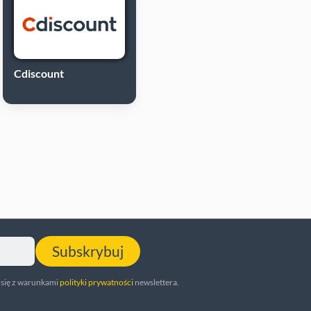
Cdiscount
Subskrybuj
 się z warunkami
polityki prywatności
newslettera.