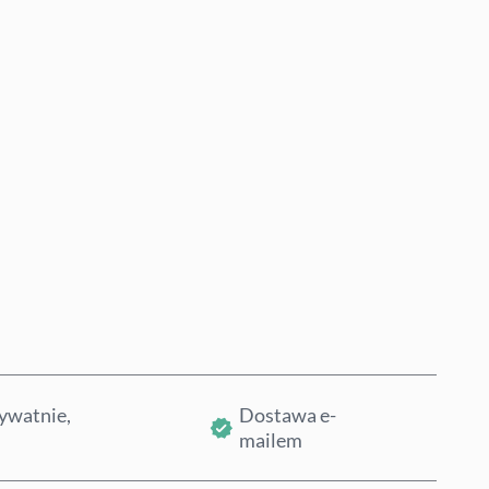
Kup teraz
Dodaj do koszyka
ywatnie,
Dostawa e-
mailem