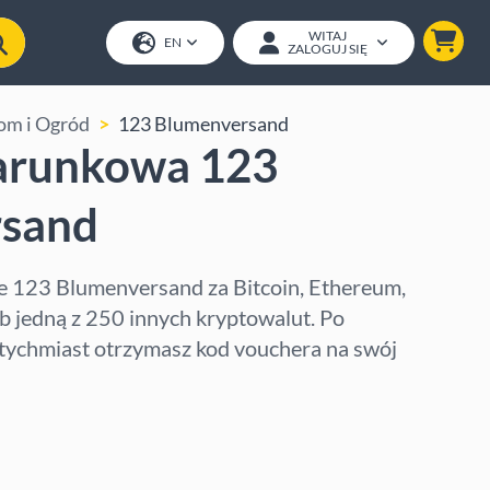
WITAJ
EN
ZALOGUJ SIĘ
om i Ogród
123 Blumenversand
arunkowa 123
rsand
 123 Blumenversand za Bitcoin, Ethereum,
 jedną z 250 innych kryptowalut. Po
tychmiast otrzymasz kod vouchera na swój