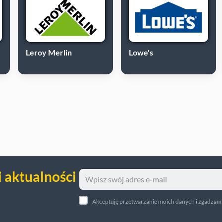
Leroy Merlin
Lowe's
i aktualności
Akceptuję przetwarzanie moich danych i zgadzam