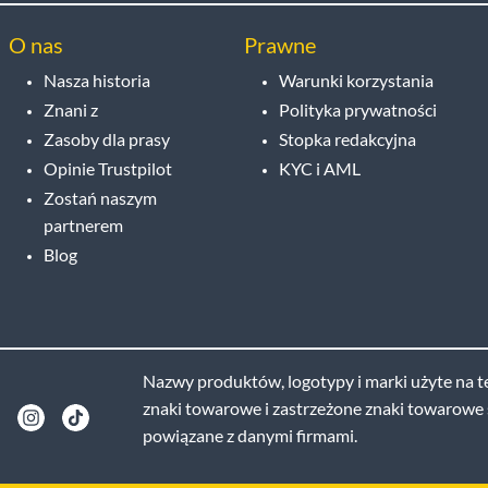
O nas
Prawne
Nasza historia
Warunki korzystania
Znani z
Polityka prywatności
Zasoby dla prasy
Stopka redakcyjna
Opinie Trustpilot
KYC i AML
Zostań naszym
partnerem
Blog
Nazwy produktów, logotypy i marki użyte na te
znaki towarowe i zastrzeżone znaki towarowe s
powiązane z danymi firmami.