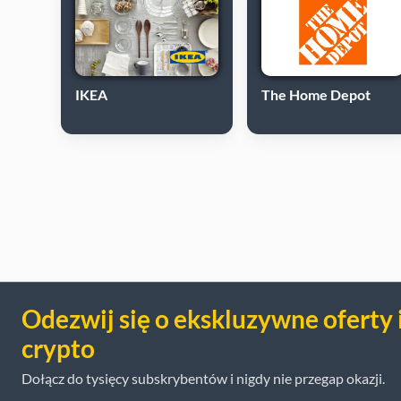
IKEA
The Home Depot
Odezwij się o ekskluzywne oferty 
crypto
Dołącz do tysięcy subskrybentów i nigdy nie przegap okazji.