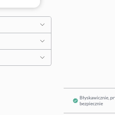
Wybierz kwotę
Szacowana cena
Błyskawicznie, pr
bezpiecznie