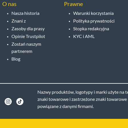
O nas
Prawne
Nasza historia
Warunki korzystania
Znani z
Polityka prywatności
Zasoby dla prasy
Stopka redakcyjna
Opinie Trustpilot
KYC i AML
Zostań naszym
partnerem
Blog
Nazwy produktów, logotypy i marki użyte na te
znaki towarowe i zastrzeżone znaki towarowe s
powiązane z danymi firmami.