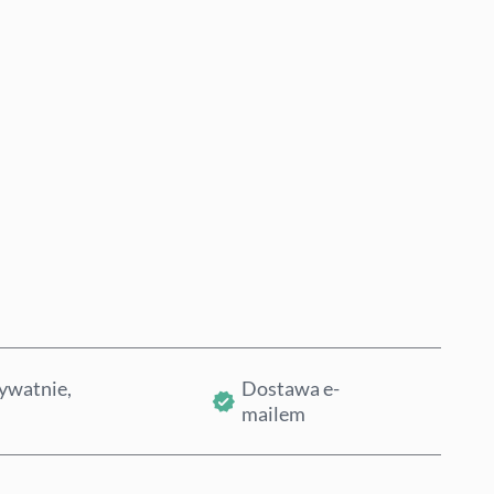
Kup teraz
Dodaj do koszyka
ywatnie,
Dostawa e-
mailem