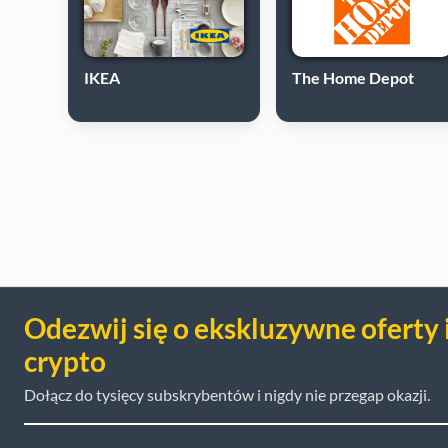
IKEA
The Home Depot
Odezwij się o ekskluzywne oferty 
crypto
Dołącz do tysięcy subskrybentów i nigdy nie przegap okazji.