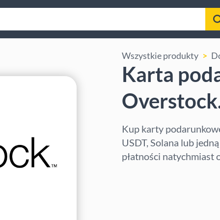
Wszystkie produkty
D
Karta pod
Overstock
Kup karty podarunkowe
USDT, Solana lub jedną
płatności natychmiast 
Wybierz region
Wybierz kwotę