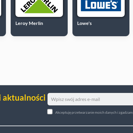
Leroy Merlin
Lowe's
i aktualności
Akceptuję przetwarzanie moich danych i zgadzam