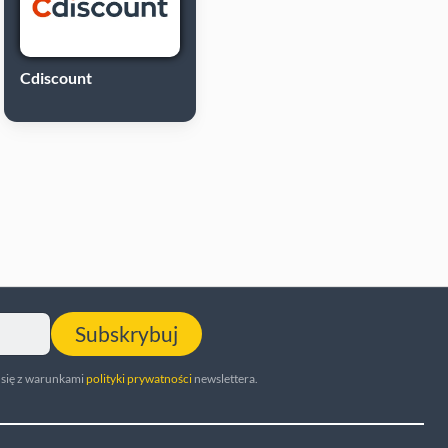
Cdiscount
Subskrybuj
 się z warunkami
polityki prywatności
newslettera.