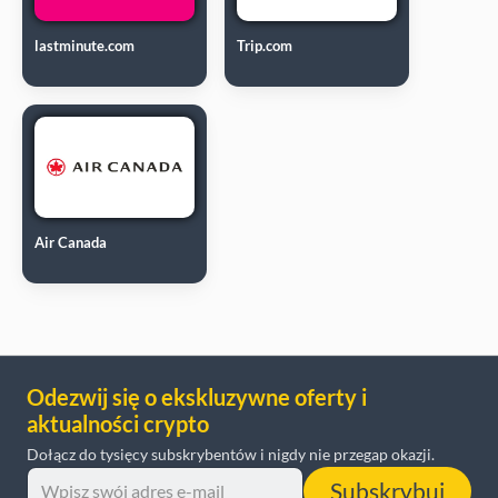
lastminute.com
Trip.com
Air Canada
Odezwij się o ekskluzywne oferty i
aktualności crypto
Dołącz do tysięcy subskrybentów i nigdy nie przegap okazji.
Subskrybuj