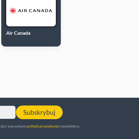
Air Canada
Subskrybuj
 się z warunkami
polityki prywatności
newslettera.