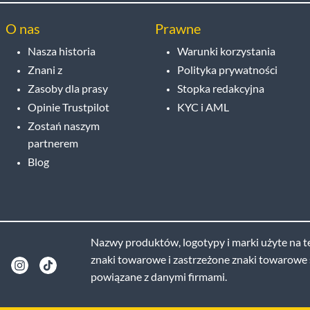
O nas
Prawne
Nasza historia
Warunki korzystania
Znani z
Polityka prywatności
Zasoby dla prasy
Stopka redakcyjna
Opinie Trustpilot
KYC i AML
Zostań naszym
partnerem
Blog
Nazwy produktów, logotypy i marki użyte na te
znaki towarowe i zastrzeżone znaki towarowe s
powiązane z danymi firmami.