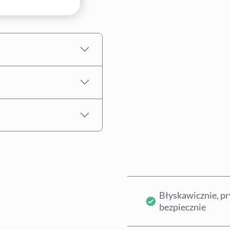
Wybierz kwotę
Szacowana cena
Błyskawicznie, pr
bezpiecznie