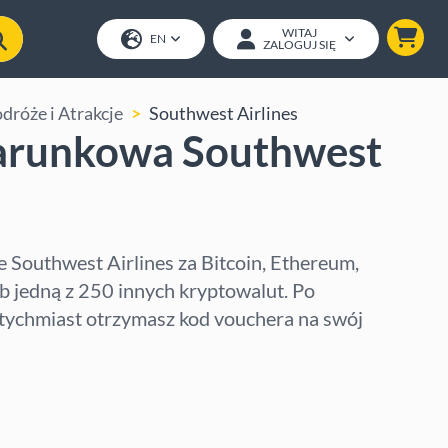
WITAJ
EN
ZALOGUJ SIĘ
dróże i Atrakcje
Southwest Airlines
arunkowa Southwest
Southwest Airlines za Bitcoin, Ethereum,
 jedną z 250 innych kryptowalut. Po
tychmiast otrzymasz kod vouchera na swój