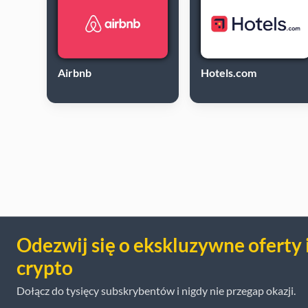
Airbnb
Hotels.com
Odezwij się o ekskluzywne oferty 
crypto
Dołącz do tysięcy subskrybentów i nigdy nie przegap okazji.