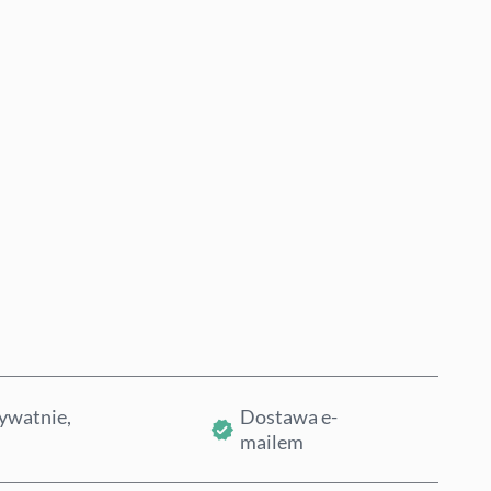
Kup teraz
Dodaj do koszyka
ywatnie,
Dostawa e-
mailem