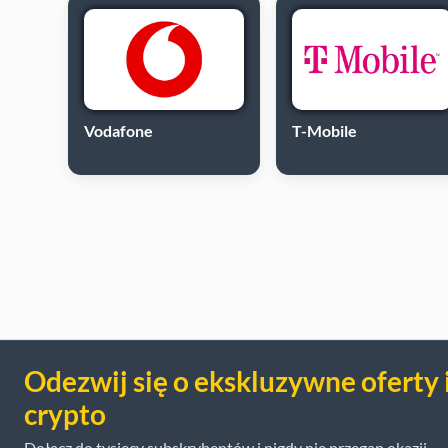
Vodafone
T-Mobile
Odezwij się o ekskluzywne oferty 
crypto
Dołącz do tysięcy subskrybentów i nigdy nie przegap okazji.