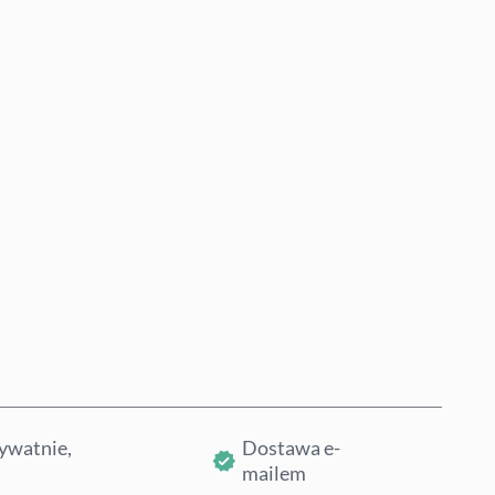
Kup teraz
Dodaj do koszyka
ywatnie,
Dostawa e-
mailem