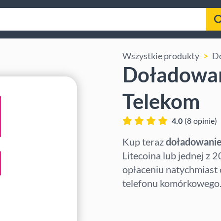
Wszystkie produkty
Do
Doładowan
Telekom
4.0
(
8
opinie
)
Kup teraz
doładowanie
Litecoina lub jednej z
opłaceniu natychmiast
telefonu komórkowego
Wybierz region