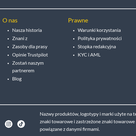
O nas
Prawne
Nasza historia
Warunki korzystania
Znani z
Polityka prywatności
Zasoby dla prasy
Stopka redakcyjna
Opinie Trustpilot
KYC i AML
Zostań naszym
partnerem
Blog
Nazwy produktów, logotypy i marki użyte na te
znaki towarowe i zastrzeżone znaki towarowe s
powiązane z danymi firmami.