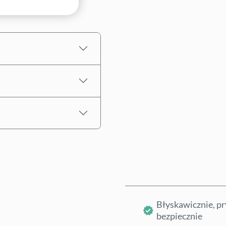
Wybierz kwotę
Szacowana cena
Błyskawicznie, pr
bezpiecznie