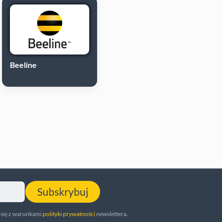
Beeline
Subskrybuj
 się z warunkami
polityki prywatności
newslettera.