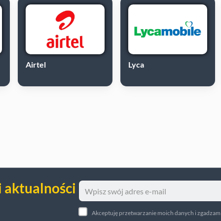
Airtel
Lyca
i aktualności
Akceptuję przetwarzanie moich danych i zgadzam