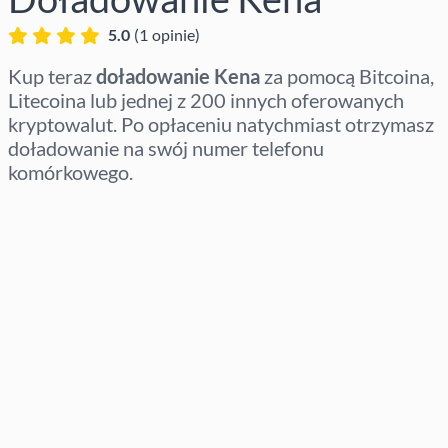
5.0
(
1
opinie
)
Kup teraz
doładowanie Kena
za pomocą Bitcoina,
Litecoina lub jednej z 200 innych oferowanych
kryptowalut. Po opłaceniu natychmiast otrzymasz
doładowanie na swój numer telefonu
komórkowego.
Wybierz region
Wybierz kwotę
Szacowana cena