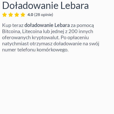
Doładowanie Lebara
4.0
(
28
opinie
)
Kup teraz
doładowanie Lebara
za pomocą
Bitcoina, Litecoina lub jednej z 200 innych
oferowanych kryptowalut. Po opłaceniu
natychmiast otrzymasz doładowanie na swój
numer telefonu komórkowego.
Wybierz region
Wybierz kwotę
Szacowana cena