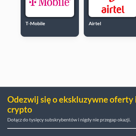
T-Mobile
Airtel
Odezwij się o ekskluzywne oferty 
crypto
Dołącz do tysięcy subskrybentów i nigdy nie przegap okazji.