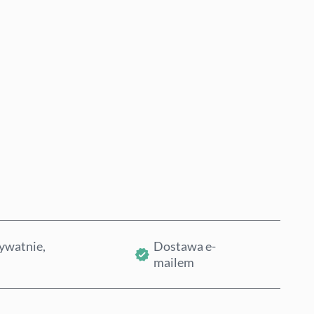
Kup teraz
Dodaj do koszyka
ywatnie,
Dostawa e-
mailem