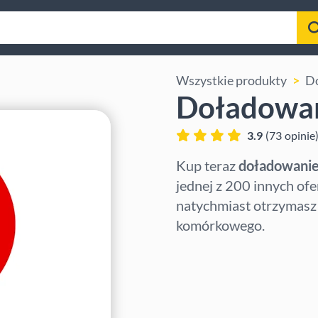
Wszystkie produkty
Do
Doładowan
3.9
(
73
opinie
Kup teraz
doładowanie
jednej z 200 innych of
natychmiast otrzymasz
komórkowego.
Wybierz region
Wybierz kwotę