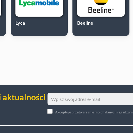
Lyca
Beeline
i aktualności
Akceptuję przetwarzanie moich danych i zgadzam