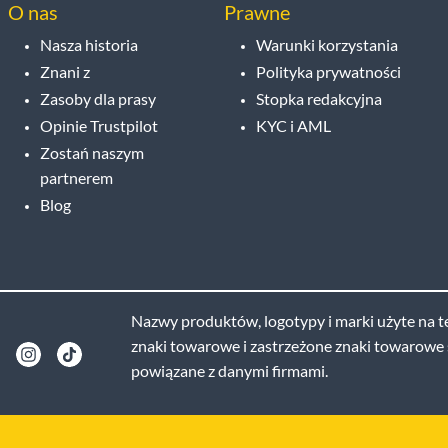
O nas
Prawne
Nasza historia
Warunki korzystania
Znani z
Polityka prywatności
Zasoby dla prasy
Stopka redakcyjna
Opinie Trustpilot
KYC i AML
Zostań naszym
partnerem
Blog
Nazwy produktów, logotypy i marki użyte na te
znaki towarowe i zastrzeżone znaki towarowe s
powiązane z danymi firmami.