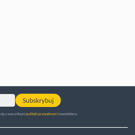
Subskrybuj
 się z warunkami
polityki prywatności
newslettera.