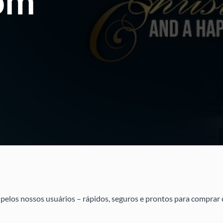
om
pelos nossos usuários – rápidos, seguros e prontos para comprar 