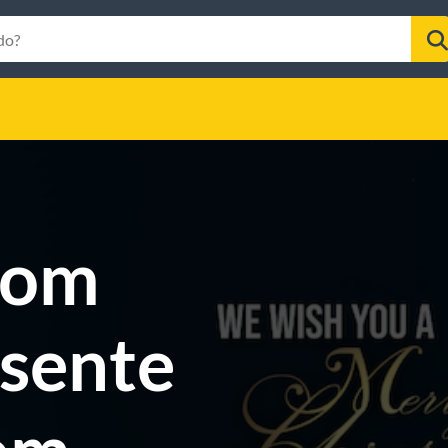
 com
sente