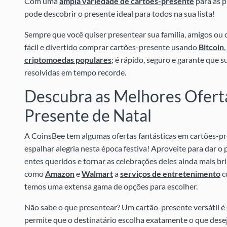
Com uma
ampla variedade de cartões-presente
para as p
pode descobrir o presente ideal para todos na sua lista!
Sempre que você quiser presentear sua família, amigos ou 
fácil e divertido comprar cartões-presente usando
Bitcoin
,
criptomoedas populares
; é rápido, seguro e garante que 
resolvidas em tempo recorde.
Descubra as Melhores Ofert
Presente de Natal
A CoinsBee tem algumas ofertas fantásticas em cartões-pr
espalhar alegria nesta época festiva! Aproveite para dar o 
entes queridos e tornar as celebrações deles ainda mais bri
como
Amazon
e
Walmart
a
serviços de entretenimento
c
temos uma extensa gama de opções para escolher.
Não sabe o que presentear? Um cartão-presente versátil é 
permite que o destinatário escolha exatamente o que desej