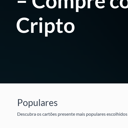
– Compre c
Cripto
Populares
Descubra os cartões presente mais populares escolhidos 