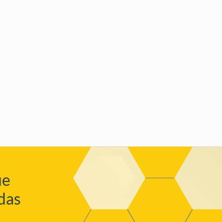
ue
das