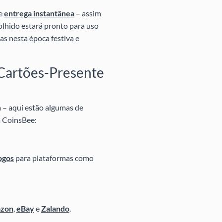
de
entrega instantânea
– assim
olhido estará pronto para uso
as nesta época festiva e
: Cartões-Presente
a – aqui estão algumas de
a CoinsBee:
ogos
para plataformas como
zon
,
eBay
e
Zalando
.