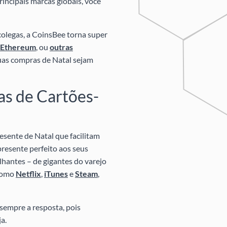
rincipais marcas globais, você
colegas, a CoinsBee torna super
Ethereum
, ou
outras
suas compras de Natal sejam
as de Cartões-
esente de Natal que facilitam
presente perfeito aos seus
lhantes – de gigantes do varejo
omo
Netflix
,
iTunes
e
Steam
,
sempre a resposta, pois
a.