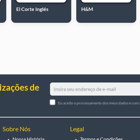
El Corte Inglés
H&M
izações de
Eu aceito o processamento dos meus dados e con
Sobre Nós
Legal
Nossa História
Termos e Condições