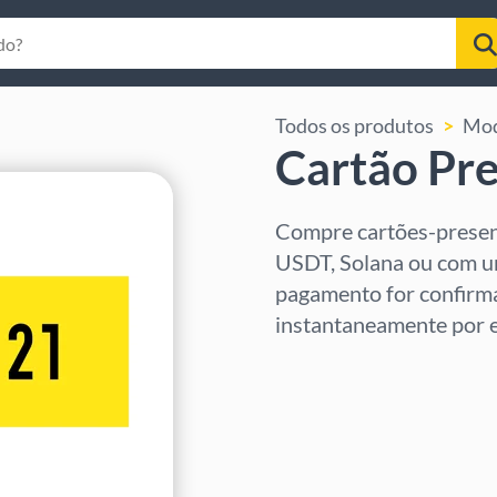
Todos os produtos
Mod
Cartão Pre
Compre cartões-presen
USDT, Solana ou com u
pagamento for confirma
instantaneamente por e
Selecione a região
Selecione um valor