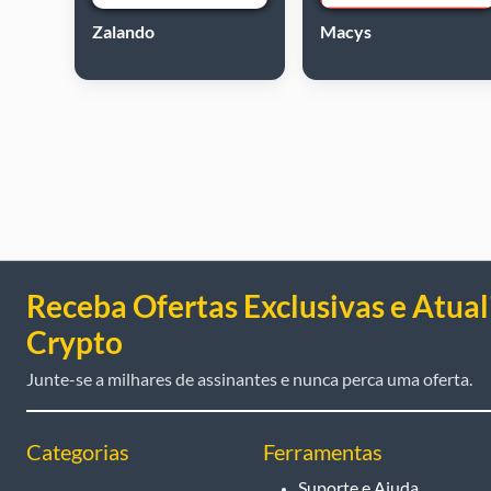
Zalando
Macys
Receba Ofertas Exclusivas e Atual
Crypto
Junte-se a milhares de assinantes e nunca perca uma oferta.
Categorias
Ferramentas
Suporte e Ajuda