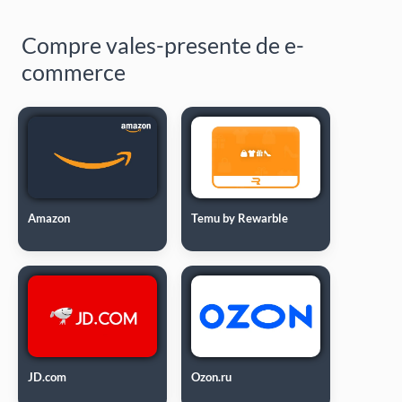
Compre vales-presente de e-
commerce
Amazon
Temu by Rewarble
JD.com
Ozon.ru