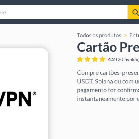
Todos os produtos
Ent
Cartão Pr
4.2
(
20
avalia
Compre cartões-prese
USDT, Solana ou com u
pagamento for confirma
instantaneamente por e
Selecione a região
Selecione um valor