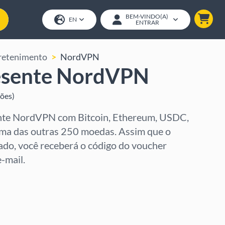
BEM-VINDO(A)
EN
ENTRAR
retenimento
NordVPN
esente NordVPN
ções
)
nte NordVPN com Bitcoin, Ethereum, USDC,
ma das outras 250 moedas. Assim que o
do, você receberá o código do voucher
-mail.