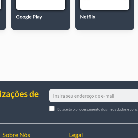
Google Play
Netflix
izações de
Eu aceito o processamento dos meus dados e con
Sobre Nós
Legal