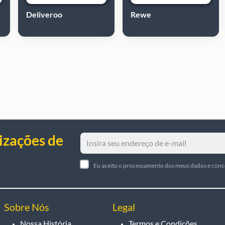
Deliveroo
Rewe
izações de
Eu aceito o processamento dos meus dados e con
Sobre Nós
Legal
Nossa História
Termos e Condições