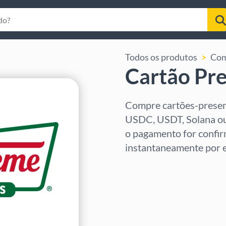
Todos os produtos
Com
Cartão Pr
Compre cartões-presen
USDC, USDT, Solana ou
o pagamento for confir
instantaneamente por e
Selecione a região
Selecione um valor