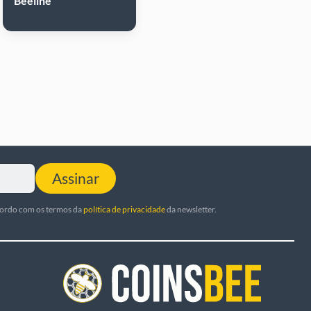
Beeline
Assinar
cordo com os termos da
política de privacidade
da newsletter.