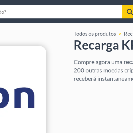
Todos os produtos
Rec
Recarga 
Compre agora uma
rec
200 outras moedas crip
receberá instantaneame
Selecione a região
Selecione um valor